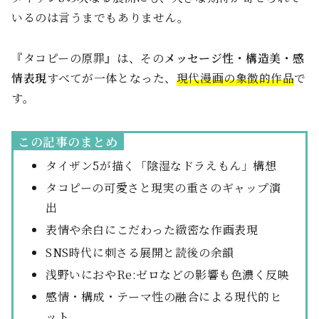
いるのは言うまでもありません。
『タコピーの原罪』は、その
メッセージ性・構造美・感
情表現
すべてが一体となった、
現代漫画の象徴的作品
で
す。
この記事のまとめ
タイザン5が描く「陰湿なドラえもん」構想
タコピーの可愛さと現実の重さのギャップ演
出
表情や余白にこだわった緻密な作画表現
SNS時代に刺さる展開と読後の余韻
浅野いにおやRe:ゼロなどの影響も色濃く反映
感情・構成・テーマ性の融合による現代的ヒ
ット