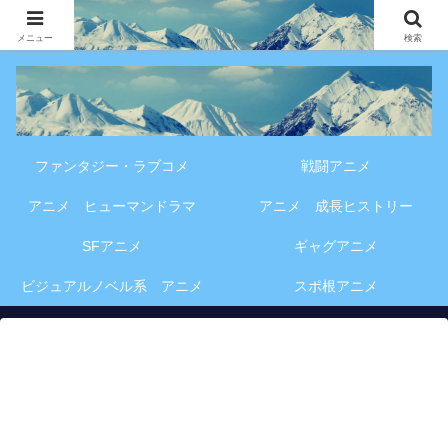
アニメ・漫画・VOD作品の見どころ、配信情報、登場人物や物語の考察を、作
品別・ジャンル別に分かりやすく紹介する専門ブログです。
メニュー
検索
ファンタジー・ラブコメ
戦闘アニメ
アニメ ヒューマンドラマ
アニメ 成長ヒストリー
SFアニメ
ギャグアニメ
ビジュアルノベル系 アニメ
スポ根アニメ