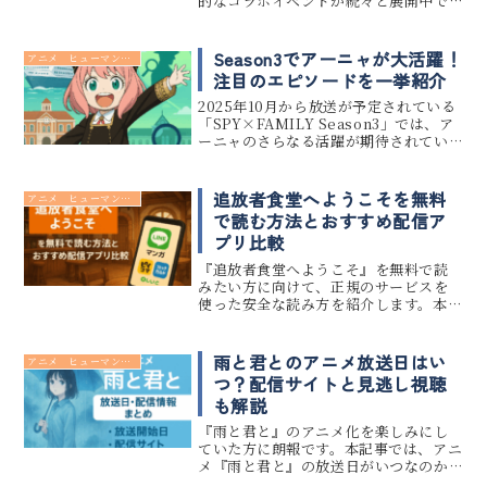
的なコラボイベントが続々と展開中で
す。 ポップアップストアやUSJとの限
定フード、雑誌コラボや一番くじまで、
ファン必見のアイテムが盛りだくさ
Season3でアーニャが大活躍！
アニメ ヒューマンドラマ
ん。 この記事...
注目のエピソードを一挙紹介
2025年10月から放送が予定されている
「SPY×FAMILY Season3」では、ア
ーニャのさらなる活躍が期待されてい
ます。 これまでのSeason1・2でも数々
の名シーンを生み出してきたアーニ
ャ。特に未来予知やスパイ活動まがい
追放者食堂へようこそを無料
アニメ ヒューマンドラマ
の行動で...
で読む方法とおすすめ配信ア
プリ比較
『追放者食堂へようこそ』を無料で読
みたい方に向けて、正規のサービスを
使った安全な読み方を紹介します。本記
事では、「追放者食堂へようこそ」を
無料で読む方法や、LINEマンガ・ピッ
コマ・コミックガルドといった配信ア
雨と君とのアニメ放送日はい
アニメ ヒューマンドラマ
プリの特徴と比較を徹底解説しま...
つ？配信サイトと見逃し視聴
も解説
『雨と君と』のアニメ化を楽しみにし
ていた方に朗報です。本記事では、アニ
メ『雨と君と』の放送日がいつなのか
をはじめ、どの配信サイトで視聴できる