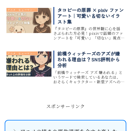
のか、見逃し配信サービスにはどんな
選択肢があるのかをわかりやすくまと
タコピーの原罪 × pixiv ファン
アニメ ヒューマンドラマ
めました。放送を見逃してしまった...
アート｜可愛い＆切ないイラ
スト集
『タコピーの原罪』の世界観に心を揺
さぶられた方必見！pixivで話題のファ
ンアートを「可愛い」「切ない」視点
で厳選しました。この記事では、しず
かちゃんやタコピーの描かれた珠玉の
作品をまとめ、その魅力や作者の想いを
前橋ウィッチーズのアズが嫌
アニメ ヒューマンドラマ
深掘りします。自分だけのお気...
われる理由は？SNS評判から
分析
「前橋ウィッチーズ アズ 嫌われる」と
いうワードで検索しているあなたは、
おそらくキャラクター・新里アズへの
視聴者のネガティブな反応が気になっ
ているはずです。本記事では『前橋ウィ
ッチーズ』のアズがなぜ嫌われるの
か、その理由をネット上の評判や感...
スポンサーリンク