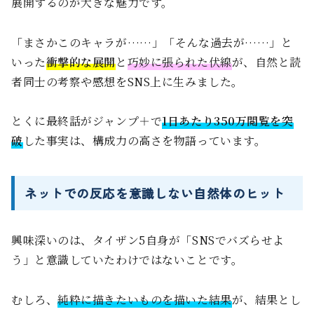
展開するのが大きな魅力です。
「まさかこのキャラが……」「そんな過去が……」と
いった
衝撃的な展開
と
巧妙に張られた伏線
が、自然と読
者同士の考察や感想をSNS上に生みました。
とくに最終話がジャンプ＋で
1日あたり350万閲覧を突
破
した事実は、構成力の高さを物語っています。
ネットでの反応を意識しない自然体のヒット
興味深いのは、タイザン5自身が「SNSでバズらせよ
う」と意識していたわけではないことです。
むしろ、
純粋に描きたいものを描いた結果
が、結果とし