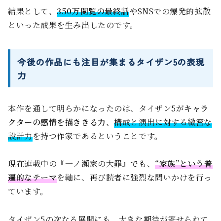
結果として、
350万閲覧の最終話
やSNSでの爆発的拡散
といった成果を生み出したのです。
今後の作品にも注目が集まるタイザン5の表現
力
本作を通して明らかになったのは、タイザン5が
キャラ
クターの感情を描ききる力
、
構成と演出に対する緻密な
設計力
を持つ作家であるということです。
現在連載中の『一ノ瀬家の大罪』でも、
“家族”という普
遍的なテーマ
を軸に、再び読者に強烈な問いかけを行っ
ています。
タイザン5の次なる展開にも、大きな期待が寄せられて