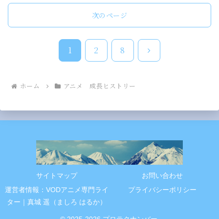
次のページ
次
1
2
8
へ
ホーム
アニメ 成長ヒストリー
サイトマップ
お問い合わせ
運営者情報：VODアニメ専門ライ
プライバシーポリシー
ター｜真城 遥（ましろ はるか）