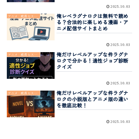
2025.10.03
俺レベラグナロクは無料で読め
アニメ 成長ヒストリー
る？合法的に楽しめる漫画・ア
ニメ配信サイトまとめ
2025.10.03
俺だけレベルアップな件ラグナ
アニメ 成長ヒストリー
ロクで分かる！適性ジョブ診断
クイズ
2025.10.03
俺だけレベルアップな件ラグナ
アニメ 成長ヒストリー
ロクの小説版とアニメ版の違い
を徹底比較！
2025.10.03