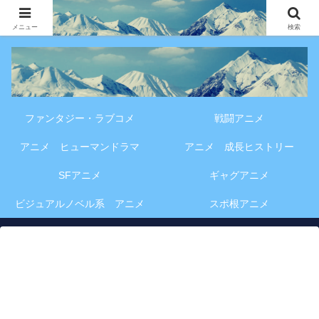
アニメ・漫画・VOD作品の見どころ、配信情報、登場人物や物語の考察を、作
品別・ジャンル別に分かりやすく紹介する専門ブログです。
メニュー
検索
ファンタジー・ラブコメ
戦闘アニメ
アニメ ヒューマンドラマ
アニメ 成長ヒストリー
SFアニメ
ギャグアニメ
ビジュアルノベル系 アニメ
スポ根アニメ