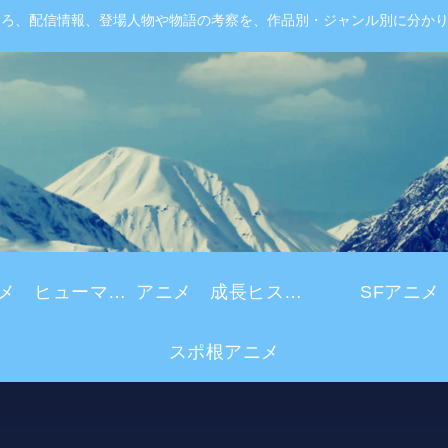
ころ、配信情報、登場人物や物語の考察を、作品別・ジャンル別に分か
アニメ ヒューマンドラマ
アニメ 成長ヒストリー
SFアニメ
スポ根アニメ