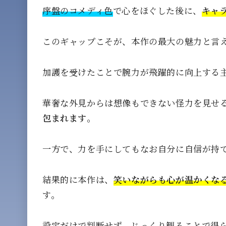
序盤のコメディ色
で心をほぐした後に、
キャ
このギャップこそが、本作の最大の魅力と言
加護を受けたことで腕力が飛躍的に向上する
華奢な外見からは想像もできない怪力を見せ
包まれます
。
一方で、力を手にしてもなお自分に自信が持
結果的に本作は、
笑いながらも心が温かくな
す。
設定だけで判断せず、
じっくり観ることで得