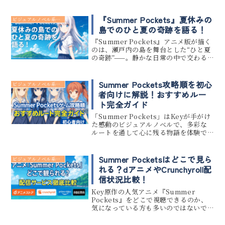
ーサイトでは「つまらない」といった
声も少なくありません。この記事で
は、『Summer Pockets』アニメがな
『Summer Pockets』夏休みの
ビジュアルノベル系 アニメ
ぜ「つまらな...
島でのひと夏の奇跡を語る！
『Summer Pockets』アニメ版が描く
のは、瀬戸内の島を舞台とした“ひと夏
の奇跡”——。静かな日常の中で交わる
人々の記憶と想いが、やがて感動とし
て花開くストーリーが魅力です。この記
事では、アニメに詰まった“島で過ごす
Summer Pockets攻略順を初心
ビジュアルノベル系 アニメ
夏の儚さ”や“登...
者向けに解説！おすすめルー
ト完全ガイド
「Summer Pockets」はKeyが手がけ
た感動のビジュアルノベルで、多彩な
ルートを通して心に残る物語を体験で
きます。しかし初めてプレイする方にと
っては、どのルートから始めれば良い
のか、順番を間違えるとネタバレにな
Summer Pocketsはどこで見ら
ビジュアルノベル系 アニメ
るのではないかと不安...
れる？dアニメやCrunchyroll配
信状況比較！
Key原作の人気アニメ『Summer
Pockets』をどこで視聴できるのか、
気になっている方も多いのではないで
しょうか。この記事では、「アニメ
『Summer Pockets』どこで観られ