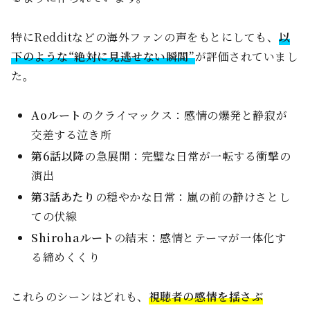
特にRedditなどの海外ファンの声をもとにしても、
以
下のような“絶対に見逃せない瞬間”
が評価されていまし
た。
Aoルート
のクライマックス：感情の爆発と静寂が
交差する泣き所
第6話以降
の急展開：完璧な日常が一転する衝撃の
演出
第3話あたり
の穏やかな日常：嵐の前の静けさとし
ての伏線
Shirohaルート
の結末：感情とテーマが一体化す
る締めくくり
これらのシーンはどれも、
視聴者の感情を揺さぶ