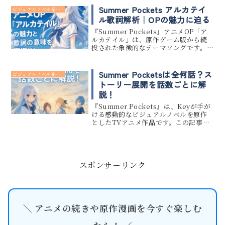
る？dアニメ・Crunchyrollなど配信サ
Summer Pockets アルカテイ
ビジュアルノベル系 アニメ
イト比...
ル歌詞解析｜OPの魅力に迫る
『Summer Pockets』アニメOP「ア
ルカテイル」は、原作ゲーム版から続
投された象徴的なテーマソングです。本
記事では「アルカテイル」の歌詞に込
められた深いメッセージと、アニメOP
映像とのリンクも含めて、その魅力を
Summer Pocketsは全何話？ス
ビジュアルノベル系 アニメ
徹底解説します。失わ...
トーリー展開を話数ごとに解
説！
『Summer Pockets』は、Keyが手が
ける感動的なビジュアルノベルを原作
としたTVアニメ作品です。この記事で
は、『Summer Pockets』が全何話構
成で放送されるのかを明らかにしつつ、
そのストーリーの流れを話数ごとにわ
かりや...
スポンサーリンク
＼ アニメの続きや原作漫画を今すぐ楽しむ