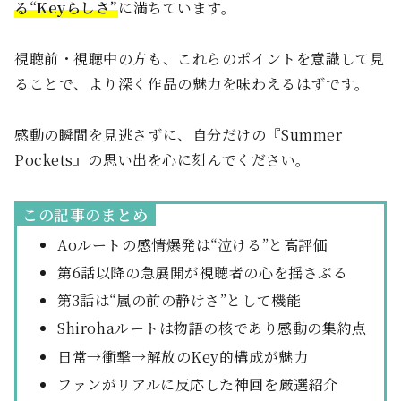
る“Keyらしさ”
に満ちています。
視聴前・視聴中の方も、これらのポイントを意識して見
ることで、より深く作品の魅力を味わえるはずです。
感動の瞬間を見逃さずに、自分だけの『Summer
Pockets』の思い出を心に刻んでください。
この記事のまとめ
Aoルートの感情爆発は“泣ける”と高評価
第6話以降の急展開が視聴者の心を揺さぶる
第3話は“嵐の前の静けさ”として機能
Shirohaルートは物語の核であり感動の集約点
日常→衝撃→解放のKey的構成が魅力
ファンがリアルに反応した神回を厳選紹介