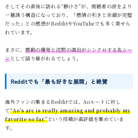
そしてその直後に訪れる“静けさ”が、視聴者の涙をより
一層誘う構造になっており、「感情の引きと余韻が完璧
だった」との感想がRedditやYouTubeでも多く寄せら
れています。
まさに、
感動の爆発と沈黙の演出がシンクロする名シー
ン
として語り継がれるでしょう。
Redditでも「最も好きな展開」と絶賛
海外ファンの集まるRedditでは、Aoルートに対し
て
“Ao’s arc is really amazing and probably my
favorite so far.”
という投稿が高評価を集めていま
す。