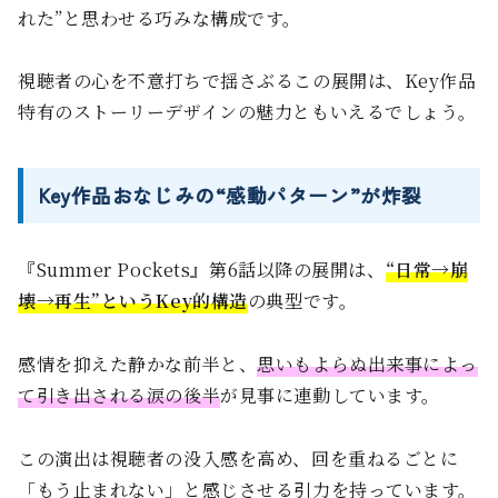
れた”と思わせる巧みな構成です。
視聴者の心を不意打ちで揺さぶるこの展開は、Key作品
特有のストーリーデザインの魅力ともいえるでしょう。
Key作品おなじみの“感動パターン”が炸裂
『Summer Pockets』第6話以降の展開は、
“日常→崩
壊→再生”というKey的構造
の典型です。
感情を抑えた静かな前半と、
思いもよらぬ出来事によっ
て引き出される涙の後半
が見事に連動しています。
この演出は視聴者の没入感を高め、回を重ねるごとに
「もう止まれない」と感じさせる引力を持っています。