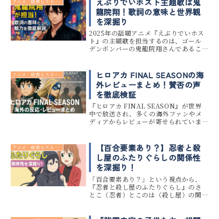
えぶりでいホスト主題歌は鬼
アニメ 成長ヒストリー
サービス（TVer・Huluなど）...
龍院翔！歌詞の意味と世界観
を深掘り
2025年の話題アニメ『えぶりでいホス
ト』の主題歌を担当するのは、ゴール
デンボンバーの鬼龍院翔さんであるこ
とが発表され、音楽ファン・アニメフ
ァンの双方から注目を集めています。本
記事では、鬼龍院翔さんが『えぶりで
ヒロアカ FINAL SEASONの海
アニメ 成長ヒストリー
いホスト』の主題歌を手がけるこ...
外レビューまとめ！賛否の声
を徹底検証
『ヒロアカ FINAL SEASON』が世界
中で放送され、多くの海外ファンやメ
ディアからレビューが寄せられていま
す。 本記事では、ヒロアカ FINAL
SEASONに対する海外の反応やレビュ
ーを徹底的に調査・分析し、評価の傾
【百合要素あり？】忍者と殺
アニメ 成長ヒストリー
向や注目ポイント...
し屋のふたりぐらしの関係性
を深掘り！
「百合要素あり？」という視点から、
『忍者と殺し屋のふたりぐらし』のさ
とこ（忍者）とこのは（殺し屋）の関
係性を深く掘り下げます。本作はポップ
な絵柄とブラックユーモアの日常が共
存しつつ、二人の“曖昧な距離感”が静か