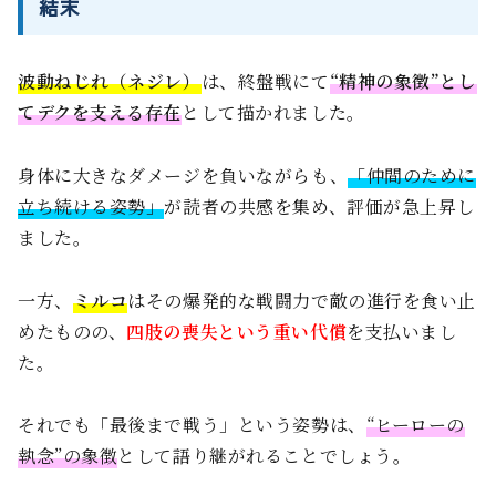
結末
波動ねじれ（ネジレ）
は、終盤戦にて
“精神の象徴”とし
てデクを支える存在
として描かれました。
身体に大きなダメージを負いながらも、
「仲間のために
立ち続ける姿勢」
が読者の共感を集め、評価が急上昇し
ました。
一方、
ミルコ
はその爆発的な戦闘力で敵の進行を食い止
めたものの、
四肢の喪失という重い代償
を支払いまし
た。
それでも「最後まで戦う」という姿勢は、
“ヒーローの
執念”の象徴
として語り継がれることでしょう。