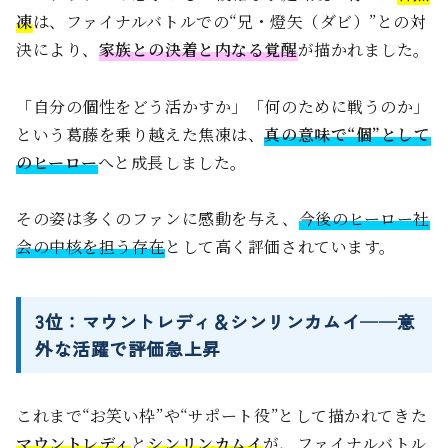
凍
は、ファイナルバトルでの“兄・燈矢（ダビ）”との対
決により、
家族との決着と内なる覚醒
が描かれました。
「自分の個性をどう活かすか」「何のために戦うのか」
という葛藤を乗り越えた焦凍は、
真の意味で“個”として
のヒーロー
へと成長しました。
その姿は多くのファンに感動を与え、
今後のヒーロー社
会の中核を担う存在
として高く評価されています。
3位：マウントレディ＆シンリンカムイ──意
外な活躍で評価急上昇
これまで“お笑い枠”や“サポート役”として描かれてきた
マウントレディ
と
シンリンカムイ
が、ファイナルバトル