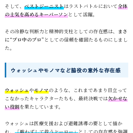
そして、
ベストジーニスト
はラストバトルにおいて
全体
の士気を高めるキーパーソン
として活躍。
その冷静な判断力と精神的支柱としての存在感は、
まさ
に“プロ中のプロ”
としての信頼を確固たるものにしまし
た。
ウォッシュやモノマなど脇役の意外な存在感
ウォッシュ
や
モノマ
のような、これまであまり目立って
こなかったキャラクターたちも、最終決戦では
欠かせな
い役割
を果たしています。
ウォッシュは医療支援および避難誘導の要として描か
れ、
「戦わずして救うヒーロー」
としての存在感を強調