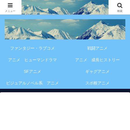
アニメ・漫画・VOD作品の見どころ、配信情報、登場人物や物語の考察を、作
品別・ジャンル別に分かりやすく紹介する専門ブログです。
メニュー
検索
ファンタジー・ラブコメ
戦闘アニメ
アニメ ヒューマンドラマ
アニメ 成長ヒストリー
SFアニメ
ギャグアニメ
ビジュアルノベル系 アニメ
スポ根アニメ