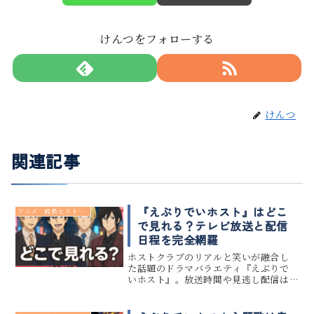
けんつをフォローする
けんつ
関連記事
『えぶりでいホスト』はどこ
アニメ 成長ヒストリー
で見れる？テレビ放送と配信
日程を完全網羅
ホストクラブのリアルと笑いが融合し
た話題のドラマバラエティ『えぶりで
いホスト』。放送時間や見逃し配信は
いつ？どこで見られる？という声も多
く聞かれます。この記事では、『えぶり
でいホスト』のテレビ放送時間と配信