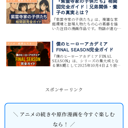
『紫雲寺家の子供たち』相関
アニメ 成長ヒストリー
に漂います。この記事では、ファ...
図完全ガイド｜兄弟関係・養
子の真実とは？
『紫雲寺家の子供たち』は、複雑な家
庭環境と登場人物たちの心の葛藤を描
いた注目の漫画作品です。物語が進むに
つれて明らかになる血縁関係や養子の
事実は、多くの読者に衝撃を与え、ネ
ット上でも「相関図が欲しい」との声
僕のヒーローアカデミア
アニメ 成長ヒストリー
が上がっています。この記事では、紫...
FINAL SEASON完全ガイド
『僕のヒーローアカデミア FINAL
SEASON』は、シリーズの集大成とな
る第8期として2025年10月4日より放送
開始されます。 物語は主人公・緑谷出
久と死柄木弔の宿命の対決を中心に、
仲間たちの成長やヒーロー社会の危機
を描きます。 本記...
スポンサーリンク
＼ アニメの続きや原作漫画を今すぐ楽しむ
なら！ ／