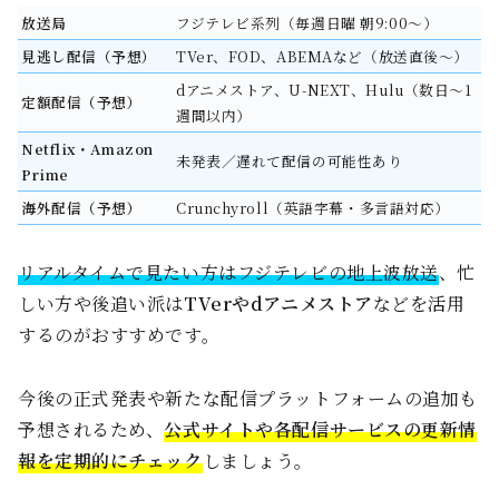
放送局
フジテレビ系列（毎週日曜 朝9:00〜）
見逃し配信（予想）
TVer、FOD、ABEMAなど（放送直後〜）
dアニメストア、U-NEXT、Hulu（数日〜1
定額配信（予想）
週間以内）
Netflix・Amazon
未発表／遅れて配信の可能性あり
Prime
海外配信（予想）
Crunchyroll（英語字幕・多言語対応）
リアルタイムで見たい方はフジテレビの地上波放送
、忙
しい方や後追い派は
TVerやdアニメストア
などを活用
するのがおすすめです。
今後の正式発表や新たな配信プラットフォームの追加も
予想されるため、
公式サイトや各配信サービスの更新情
報を定期的にチェック
しましょう。