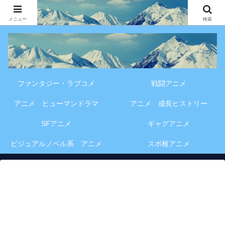
アニメ・漫画・VOD作品の見どころ、配信情報、登場人物や物語の考察を、作
品別・ジャンル別に分かりやすく紹介する専門ブログです。
メニュー
検索
ファンタジー・ラブコメ
戦闘アニメ
アニメ ヒューマンドラマ
アニメ 成長ヒストリー
SFアニメ
ギャグアニメ
ビジュアルノベル系 アニメ
スポ根アニメ