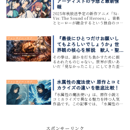
アーティストの予想と最新情
報
2025年秋放送予定の新作アニメ「Si-
Vis: The Sound of Heroes」。音楽
とヒーローが融合するという独自のコ
ンセプトで話題となっており、主題歌
（OP・ED）の発表にも注目が集まって
います。この記事では、「Si-Vis」...
『最後にひとつだけお願いし
ファンタジー・ラブコメ
てもよろしいでしょうか』世
界観の核心を解説 獣人・聖
女・転生設定まとめ
その拳は、誰かを打ち負かすために振
るわれたものじゃない。世界が長いあ
いだ「見なかったこと」にしてきた歪
みを、それでもなお突きつけずにはい
られなかった、祈りに近い衝動だっ
た。『――――』は、表層だけをなぞれば、
水属性の魔法使い 原作とコミ
ファンタジー・ラブコメ
いわゆる“ざまぁ系ファンタジー”...
カライズの違いを徹底比較！
『水属性の魔法使い』は、原作小説と
コミカライズで異なる魅力を持つ人気
作品です。この記事では、「水属性の魔
法使い 原作 コミカライズ 違い」をキー
ワードに、それぞれのメディアの特徴
やストーリーの差異について詳しく解
説します。どちらから読むべき...
スポンサーリンク