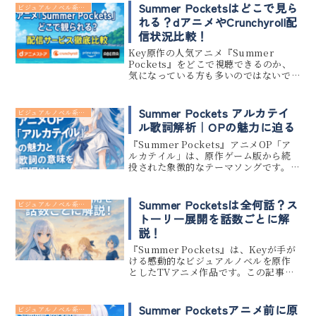
のか、順番を間違えるとネタバレにな
Summer Pocketsはどこで見ら
ビジュアルノベル系 アニメ
るのではないかと不安...
れる？dアニメやCrunchyroll配
信状況比較！
Key原作の人気アニメ『Summer
Pockets』をどこで視聴できるのか、
気になっている方も多いのではないで
しょうか。この記事では、「アニメ
『Summer Pockets』どこで観られ
る？dアニメ・Crunchyrollなど配信サ
Summer Pockets アルカテイ
ビジュアルノベル系 アニメ
イト比...
ル歌詞解析｜OPの魅力に迫る
『Summer Pockets』アニメOP「ア
ルカテイル」は、原作ゲーム版から続
投された象徴的なテーマソングです。本
記事では「アルカテイル」の歌詞に込
められた深いメッセージと、アニメOP
映像とのリンクも含めて、その魅力を
Summer Pocketsは全何話？ス
ビジュアルノベル系 アニメ
徹底解説します。失わ...
トーリー展開を話数ごとに解
説！
『Summer Pockets』は、Keyが手が
ける感動的なビジュアルノベルを原作
としたTVアニメ作品です。この記事で
は、『Summer Pockets』が全何話構
成で放送されるのかを明らかにしつつ、
そのストーリーの流れを話数ごとにわ
Summer Pocketsアニメ前に原
ビジュアルノベル系 アニメ