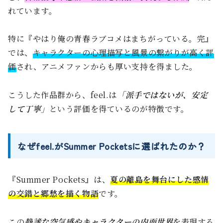
れています。
特に『やはり俺の青春ラブコメはまちがっている。完』
では、
キャラクターの心理描写と風景の繋がりが高く評
価
され、アニメファンからも厚い支持を得ました。
こうした作品群から、feel.は
「派手ではないが、安定
して丁寧」
という評価を得ているのが特徴です。
なぜfeel.がSummer Pocketsに選ばれたのか？
『Summer Pockets』は、
夏の離島を舞台にした感情
の交錯と郷愁を描く物語
です。
この
静謐な空気感やキャラクターの内面世界
を表現する