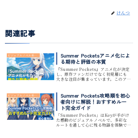
けんつ
関連記事
Summer Pocketsアニメ化によ
ビジュアルノベル系 アニメ
る期待と評価の本質
『Summer Pockets』アニメ化が決定
し、原作ファンだけでなく初見層にも
大きな注目が集まっています。このアニ
メ化は、瀬戸内海の離島を舞台にした
心温まる“夏の物語”を、映像作品として
どう再現するのかという期待感を伴っ
Summer Pockets攻略順を初心
ビジュアルノベル系 アニメ
て語られています。...
者向けに解説！おすすめルー
ト完全ガイド
「Summer Pockets」はKeyが手がけ
た感動のビジュアルノベルで、多彩な
ルートを通して心に残る物語を体験で
きます。しかし初めてプレイする方にと
っては、どのルートから始めれば良い