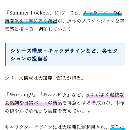
『Summer Pockets』においても、
キャラクターの心
情変化を丁寧に追う演出
が、原作のノスタルジックな空
気感と相性良く調和しています。
シリーズ構成・キャラデザインなど、各セク
ションの担当者
シリーズ構成は
大知慶一郎
氏が担当。
『Working!!』『あんハピ♪』など、
テンポよく軽快な
会話劇や日常パートの構築
を得意とする構成力が、本作
の穏やかで心温まる展開を支えています。
キャラクターデザインには
大塚舞
氏が起用され、
原作の