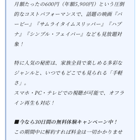
月額たったの600円（年額5,900円）という圧倒
的なコストパフォーマンスで、話題の映画『バ
ービー』『サムライタイムスリッパー』『ハプ
ナ』『シンプル・フェイバー』なども見放題対
象！
特に人気の秘密は、家族全員で楽しめる多彩な
ジャンルと、いつでもどこでも見られる「手軽
さ」。
スマホ・PC・テレビでの視聴が可能で、オフラ
イン再生も対応！
■今なら30日間の無料体験キャンペーン中！
この期間中に解約すれば料金は一切かかりませ