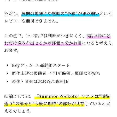
ただし、
展開の地味さや感動の“予感”がまだ弱い
という
レビューも無視できません。
この点で、1〜2話では判断がつきにくく、
3話以降にど
れだけ深みを出せるかが評価の分かれ目
になると考えら
れます。
Keyファン → 高評価スタート
原作未読の視聴者 → 判断保留、展開に不安も
映像・音楽はおおむね高評価
結論としては、
『Summer Pockets』アニメは“期待
通り”の部分と“今後に期待”の部分が共存
していると言
えるでしょう。