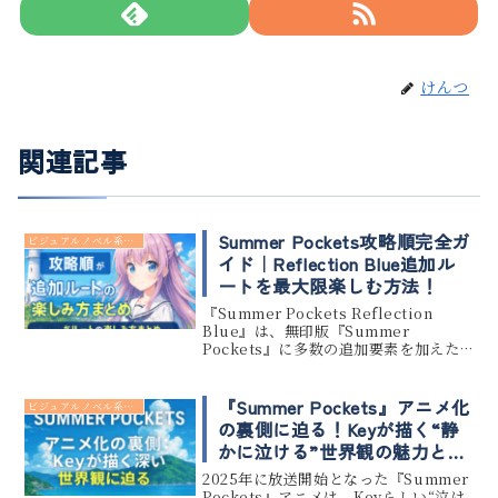
けんつ
関連記事
Summer Pockets攻略順完全ガ
ビジュアルノベル系 アニメ
イド｜Reflection Blue追加ル
ートを最大限楽しむ方法！
『Summer Pockets Reflection
Blue』は、無印版『Summer
Pockets』に多数の追加要素を加えた
完全版です。新ヒロインやルートの追加
により、攻略順に迷ってしまう方も多
いのではないでしょうか。この記事で
『Summer Pockets』アニメ化
ビジュアルノベル系 アニメ
は、ネ...
の裏側に迫る！Keyが描く“静
かに泣ける”世界観の魅力と
は？
2025年に放送開始となった『Summer
Pockets』アニメは、Keyらしい“泣け