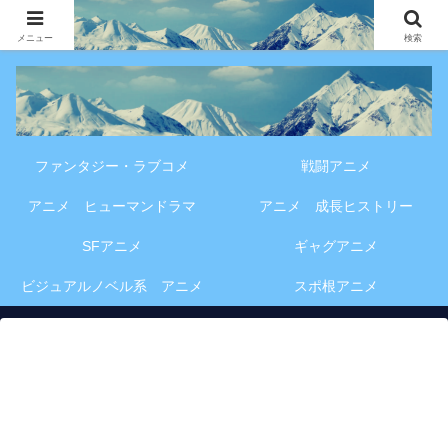
アニメ・漫画・VOD作品の見どころ、配信情報、登場人物や物語の考察を、作
品別・ジャンル別に分かりやすく紹介する専門ブログです。
メニュー
検索
ファンタジー・ラブコメ
戦闘アニメ
アニメ ヒューマンドラマ
アニメ 成長ヒストリー
SFアニメ
ギャグアニメ
ビジュアルノベル系 アニメ
スポ根アニメ