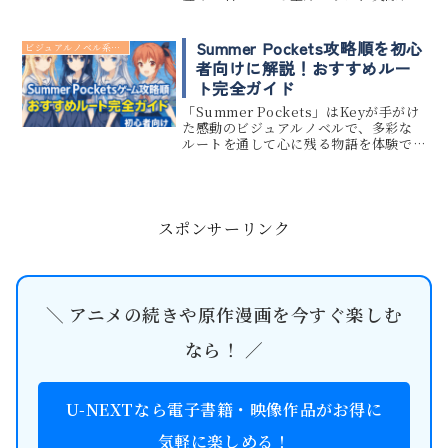
ファンが「これは見逃せない！」と話
題にした瞬間はどこなのでしょうか？
この記事では、RedditやYouTubeな
Summer Pockets攻略順を初心
ビジュアルノベル系 アニメ
どの海外ファンコ...
者向けに解説！おすすめルー
ト完全ガイド
「Summer Pockets」はKeyが手がけ
た感動のビジュアルノベルで、多彩な
ルートを通して心に残る物語を体験で
きます。しかし初めてプレイする方にと
っては、どのルートから始めれば良い
のか、順番を間違えるとネタバレにな
るのではないかと不安...
スポンサーリンク
＼ アニメの続きや原作漫画を今すぐ楽しむ
なら！ ／
U-NEXTなら電子書籍・映像作品がお得に
気軽に楽しめる！