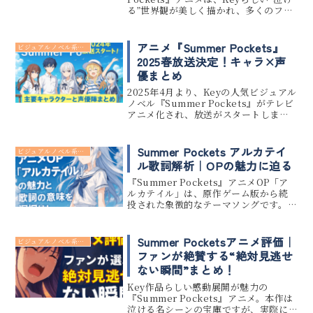
る”世界観が美しく描かれ、多くのファ
ンの心を打ちました。本記事では、ア
ニメ化の舞台裏や制作現場のこだわ
り、実在の舞台や音楽演出、そしてフ
アニメ『Summer Pockets』
ビジュアルノベル系 アニメ
ァンや評論家の評...
2025春放送決定！キャラ×声
優まとめ
2025年4月より、Keyの人気ビジュアル
ノベル『Summer Pockets』がテレビ
アニメ化され、放送がスタートしま
す。本記事では、アニメ化に伴い明らか
になった主要キャラクターと声優陣を
網羅的にご紹介します。2024年末から
Summer Pockets アルカテイ
ビジュアルノベル系 アニメ
続々発表され...
ル歌詞解析｜OPの魅力に迫る
『Summer Pockets』アニメOP「ア
ルカテイル」は、原作ゲーム版から続
投された象徴的なテーマソングです。本
記事では「アルカテイル」の歌詞に込
められた深いメッセージと、アニメOP
映像とのリンクも含めて、その魅力を
Summer Pocketsアニメ評価｜
ビジュアルノベル系 アニメ
徹底解説します。失わ...
ファンが絶賛する“絶対見逃せ
ない瞬間”まとめ！
Key作品らしい感動展開が魅力の
『Summer Pockets』アニメ。本作は
泣ける名シーンの宝庫ですが、実際に