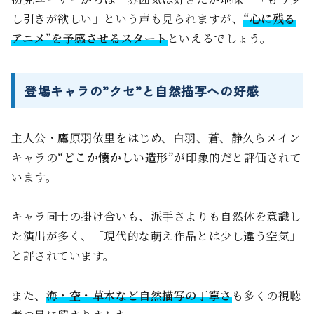
し引きが欲しい」という声も見られますが、
“心に残る
アニメ”を予感させるスタート
といえるでしょう。
登場キャラの”クセ”と自然描写への好感
主人公・鷹原羽依里をはじめ、白羽、蒼、静久らメイン
キャラの
“どこか懐かしい造形”
が印象的だと評価されて
います。
キャラ同士の掛け合いも、派手さよりも自然体を意識し
た演出が多く、「現代的な萌え作品とは少し違う空気」
と評されています。
また、
海・空・草木など自然描写の丁寧さ
も多くの視聴