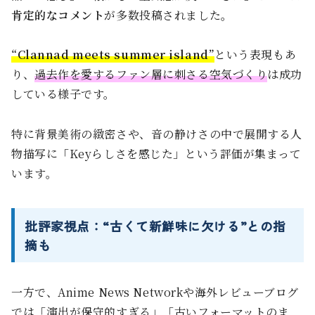
肯定的なコメント
が多数投稿されました。
“Clannad meets summer island”
という表現もあ
り、
過去作を愛するファン層に刺さる空気づくり
は成功
している様子です。
特に背景美術の緻密さや、音の静けさの中で展開する人
物描写に「Keyらしさを感じた」という評価が集まって
います。
批評家視点：“古くて新鮮味に欠ける”との指
摘も
一方で、Anime News Networkや海外レビューブログ
では「演出が保守的すぎる」「古いフォーマットのま