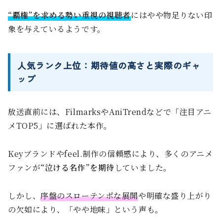
“覇権”を求める勢い重視の視聴者
にはやや物足りない印
象を与えているようです。
人気ランク上位：期待値の高さと実際のギャ
ップ
放送直前には、FilmarksやAniTrendなどで「注目アニ
メTOP5」に選ばれた本作。
Keyブランドやfeel.制作の信頼感により、多くのアニメ
ファンが
“泣ける名作”を期待
していました。
しかし、
序盤のスローテンポな展開
や明確な盛り上がり
の欠如により、「やや地味」という声も。