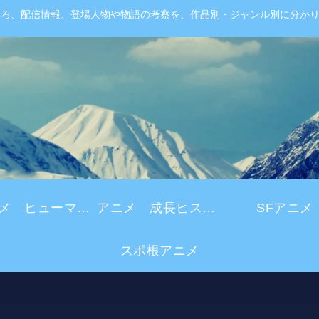
ころ、配信情報、登場人物や物語の考察を、作品別・ジャンル別に分か
アニメ ヒューマンドラマ
アニメ 成長ヒストリー
SFアニメ
スポ根アニメ