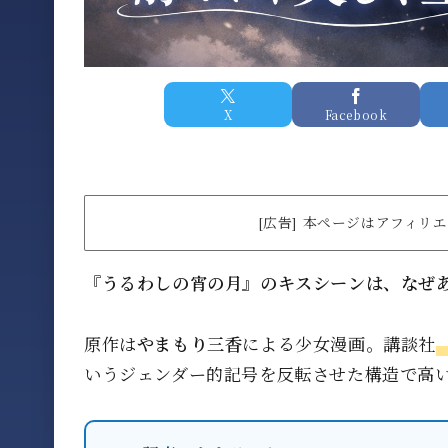
X
Facebook
[広告] 本ページはアフィ
『うるわしの宵の月』のキスシーンは、なぜ
原作は
やまもり三香
による少女漫画。講談社
いうジェンダー的記号を反転させた構造で高