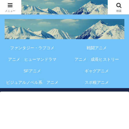
アニメ・漫画・VOD作品の見どころ、配信情報、登場人物や物語の考察を、作
品別・ジャンル別に分かりやすく紹介する専門ブログです。
メニュー
検索
ファンタジー・ラブコメ
戦闘アニメ
アニメ ヒューマンドラマ
アニメ 成長ヒストリー
SFアニメ
ギャグアニメ
ビジュアルノベル系 アニメ
スポ根アニメ