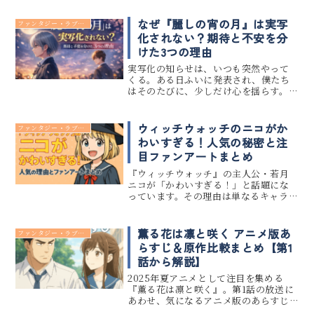
なぜ『麗しの宵の月』は実写
ファンタジー・ラブコメ
化されない？期待と不安を分
けた3つの理由
実写化の知らせは、いつも突然やって
くる。ある日ふいに発表され、僕たち
はそのたびに、少しだけ心を揺らす。で
も――この作品だけは、なぜか来ない。
『麗しの宵の月』を読み終えた夜、感
情が静かに沈んでいくあの感覚のま
ウィッチウォッチのニコがか
ファンタジー・ラブコメ
ま、検索窓に言葉を打ち込んだ人は、...
わいすぎる！人気の秘密と注
目ファンアートまとめ
『ウィッチウォッチ』の主人公・若月
ニコが「かわいすぎる！」と話題にな
っています。その理由は単なるキャラデ
ザインにとどまらず、性格・関係性・演
技など、あらゆる要素が絶妙に絡み合
った魅力にあります。今回は、ニコが愛
薫る花は凛と咲く アニメ版あ
ファンタジー・ラブコメ
される理由と、SNSやブログな...
らすじ＆原作比較まとめ【第1
話から解説】
2025年夏アニメとして注目を集める
『薫る花は凛と咲く』。第1話の放送に
あわせ、気になるアニメ版のあらすじ
と、原作との違いを徹底整理します。こ