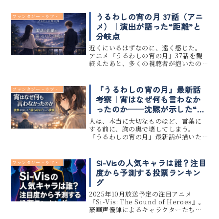
の記事では、原作コミックスの展開と
比較しながら、アニメ第1話からの物語
うるわしの宵の月 37話（アニ
ファンタジー・ラブコメ
構成・描写の違い、アニメオリ...
メ）｜演出が語った“距離”と
分岐点
近くにいるはずなのに、遠く感じた。
アニメ『うるわしの宵の月』37話を観
終えたあと、多くの視聴者が抱いたの
は、そんな言葉にしづらい違和感だっ
たはずだ。大きな事件は起きていな
い。衝突も、涙も、決定的な別れも描
『うるわしの宵の月』最新話
ファンタジー・ラブコメ
かれていない。この記事でわかること
考察｜宵はなぜ何も言わなか
3...
ったのか──沈黙が示した“戻
らない”という決意
人は、本当に大切なものほど、言葉に
する前に、胸の奥で壊してしまう。
『うるわしの宵の月』最新話が描いた
のは、感情の爆発でも、劇的な告白で
もない。関係が壊れる音がしないま
ま、心だけが先へ進んでしまう瞬間だ
Si-Visの人気キャラは誰？注目
ファンタジー・ラブコメ
った。僕はこれまで、数百本以上の恋
度から予測する投票ランキン
愛作品...
グ
2025年10月放送予定の注目アニメ
『Si‑Vis: The Sound of Heroes』。
豪華声優陣によるキャラクターたち
は、すでにファンの間で話題沸騰中で