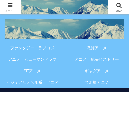
アニメ・漫画・VOD作品の見どころ、配信情報、登場人物や物語の考察を、作
品別・ジャンル別に分かりやすく紹介する専門ブログです。
メニュー
検索
ファンタジー・ラブコメ
戦闘アニメ
アニメ ヒューマンドラマ
アニメ 成長ヒストリー
SFアニメ
ギャグアニメ
ビジュアルノベル系 アニメ
スポ根アニメ