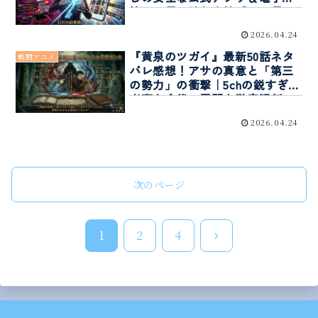
籍でお得に読む裏技【2026最
新】
2026.04.24
『黄泉のツガイ』最新50話ネタ
戦闘アニメ
バレ感想！アサの真意と「第三
の勢力」の衝撃｜5chの鋭すぎる
考察と今後の展開を徹底解剖
2026.04.24
次のページ
次
1
2
4
へ