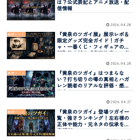
は？公式表記とアニメ放送・配
信情報
2026.04.28
『黄泉のツガイ展』展示レポ＆
戦闘アニメ
限定グッズ完全ガイド！ガチ
ャ・一番くじ・フィギュアの最
新取扱店舗と「完売注意」の必
携アイテムまとめ
2026.04.28
『黄泉のツガイ』はつまらな
戦闘アニメ
い？打ち切りの噂の真相とハガ
レン読者のリアルな評価・感想
まとめ
2026.04.27
『黄泉のツガイ』登場ツガイ一
戦闘アニメ
覧・強さランキング！左右様の
正体や能力・元ネタの伝承を徹
底解剖