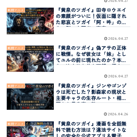
2026.04.27
『黄泉のツガイ』田寺ロウエイ
戦闘アニメ
の素顔がついに！仮面に隠され
た悲哀とツガイ「阿・吽」の能
力・影の守護者の真実
2026.04.27
『黄泉のツガイ』偽アサの正体
戦闘アニメ
に戦慄。なぜ彼女は「妹」とし
てユルの前に現れたのか？本物
との決定的な差と両親の行方
2026.04.27
『黄泉のツガイ』ジンやゴンゾ
戦闘アニメ
ウは死亡した？影森家の現状と
主要キャラの生存ルート・相関
図から見る真の敵
2026.04.26
『黄泉のツガイ』漫画を全話無
戦闘アニメ
料で読む方法は？違法サイトな
しの安全な公式アプリ＆電子書