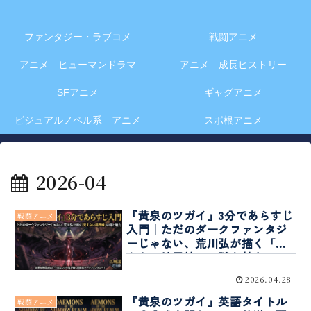
ファンタジー・ラブコメ
戦闘アニメ
アニメ ヒューマンドラマ
アニメ 成長ヒストリー
SFアニメ
ギャグアニメ
ビジュアルノベル系 アニメ
スポ根アニメ
2026-04
『黄泉のツガイ』3分であらすじ
戦闘アニメ
入門｜ただのダークファンタジ
ーじゃない、荒川弘が描く「見
えない境界線」の謎と魅力
2026.04.28
『黄泉のツガイ』英語タイトル
戦闘アニメ