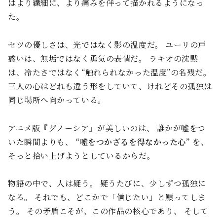
はより繊細に、より痛みを伴って描かれるようになっ
た。
セツの優しさは、光ではなく影の温度だ。 ユーリの戸
惑いは、無垢ではなく勇気の表情だ。 ラキオの沈黙
は、冷たさではなく“触れられなかった温度”の名残だ。
三人の心はどれも違う形をしていて、けれどその孤独は
同じ場所へ向かっている。
アニメ版『グノーシア』が美しいのは、 誰かが嘘をつ
いた瞬間よりも、
“嘘をつかざるを得なかった心”
を、
そっと拾い上げようとしているからだ。
物語の中で、人は疑う。 疑うたびに、少しずつ孤独に
なる。 それでも、どこかで「信じたい」と願ってしま
う。 その矛盾こそが、この作品の核心であり、 そして