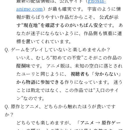
最新の配信情報は、公式サイト（
gnosia-
anime.com
）が最も確実です。 宇宙のように情
報が散らばりやすい作品だからこそ、
公式が示
す“現在地”を確認するのがいちばん安全
です。 あ
なたが迷子にならないように、作品側も慎重に道
標を置いてくれています。
Q. ゲームをプレイしていないと楽しめませんか？
いいえ、むしろ“初めての不安”こそがこの作品の
醍醐味です。 アニメ版は、未知の空白に落とされ
たユーリと同じように、
視聴者も「分からない」
から物語に参加できる
作りになっています。 迷う
ことは敗北ではなく、この作品では“入口のサイ
ン”なのです。
Q. 原作とアニメ、どちらから触れたほうが良いです
か？
どちらでも楽しめますが、
「アニメ → 原作ゲー