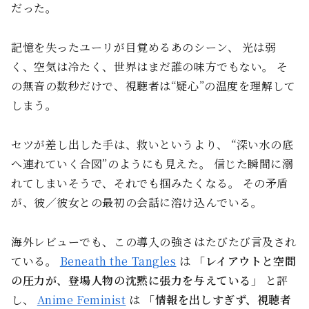
だった。
記憶を失ったユーリが目覚めるあのシーン、 光は弱
く、空気は冷たく、世界はまだ誰の味方でもない。 そ
の無音の数秒だけで、視聴者は“疑心”の温度を理解して
しまう。
セツが差し出した手は、救いというより、 “深い水の底
へ連れていく合図”のようにも見えた。 信じた瞬間に溺
れてしまいそうで、それでも掴みたくなる。 その矛盾
が、彼／彼女との最初の会話に溶け込んでいる。
海外レビューでも、この導入の強さはたびたび言及され
ている。
Beneath the Tangles
は
「レイアウトと空間
の圧力が、登場人物の沈黙に張力を与えている」
と評
し、
Anime Feminist
は
「情報を出しすぎず、視聴者