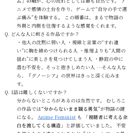
ム」の順
が、心の流れとしては最も自然です。 ア
ニメで感情の土台を作り、ゲームで“自分の手で選
ぶ痛み”を体験する。 この順番は、まるで物語の
外側と内側を往復するような感覚をくれます。
Q. どんな人に刺さる作品ですか？
・他人の沈黙に弱い人 ・視線と言葉の“すれ違
い”に胸を締めつけられる人 ・推理よりも“人間の
揺れ”に美しさを見つけてしまう人 ・静寂の中に
潜む不安を、そっと抱きしめたい人 …そんな人な
ら、『グノーシア』の世界はきっと深く沁みま
す。
Q. 1話は難しくないですか？
分からないところがあるのは当然です。 むしろこ
の作品では
“分からないまま観る勇気”
が物語の鍵
になる。
Anime Feminist
も
「視聴者に考える余
白を渡してくる構造」
と評価していました。 不安