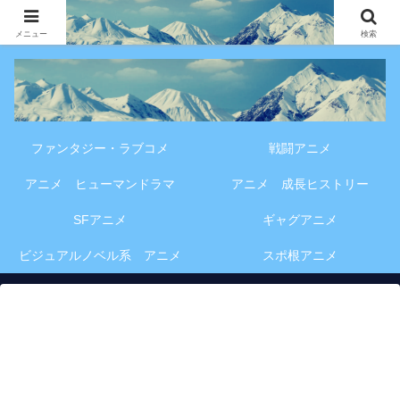
アニメ・漫画・VOD作品の見どころ、配信情報、登場人物や物語の考察を、作
品別・ジャンル別に分かりやすく紹介する専門ブログです。
メニュー
検索
ファンタジー・ラブコメ
戦闘アニメ
アニメ ヒューマンドラマ
アニメ 成長ヒストリー
SFアニメ
ギャグアニメ
ビジュアルノベル系 アニメ
スポ根アニメ