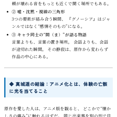
頼が壊れる音をもっとも近くで聞く場所でもある。
② 嘘・沈黙・視線の三角形
3つの要素が絡み合う瞬間、 『グノーシア』はジャ
ンルではなく“感情そのもの”になる。
③ キャラ同士の“間（ま）”が語る物語
言葉よりも、言葉の置き場所。 会話よりも、会話
が途切れた瞬間。 その静寂は、原作から変わらず
作品の中心にある。
◆ 真城遥の結論：アニメ化とは、体験の亡骸
に光を当てること
原作を愛した人は、アニメ版を観ると、 どこかで“懐か
しさの痛み”に触れるはずだ。 同じ出来事を別の形で目