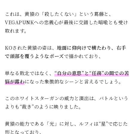
これは、黄猿の「殺したくない」という葛藤と、
VEGAPUNKへの忠義心が最後に交錯した暗喩とも受け
取れます。
KOされた黄猿の姿は、
地面に仰向けで横たわり、右手
で頭部を覆うようなポーズ
で描かれており、
単なる敗北ではなく、
“自分の意思”と“任務”の間での苦
悩が露わ
になった象徴的なシーンと言えるでしょう。
このホワイトスターガンの威力と演出は、バトルという
よりも“裁き”のように映りました。
黄猿の能力である「光」に対し、ルフィは“星”で応じた
形となっており、