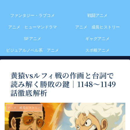
ファンタジー・ラブコメ
戦闘アニメ
アニメ ヒューマンドラマ
アニメ 成長ヒストリー
SFアニメ
ギャグアニメ
ビジュアルノベル系 アニメ
スポ根アニメ
黄猿vsルフィ戦の作画と台詞で
読み解く勝敗の鍵｜1148〜1149
話徹底解析
アニメ 成長ヒストリー