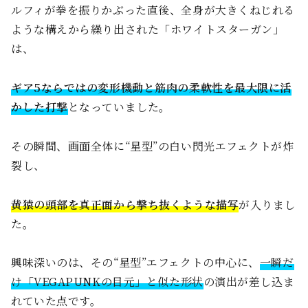
ルフィが拳を振りかぶった直後、全身が大きくねじれる
ような構えから繰り出された「ホワイトスターガン」
は、
ギア5ならではの変形機動と筋肉の柔軟性を最大限に活
かした打撃
となっていました。
その瞬間、画面全体に“星型”の白い閃光エフェクトが炸
裂し、
黄猿の頭部を真正面から撃ち抜くような描写
が入りまし
た。
興味深いのは、その“星型”エフェクトの中心に、
一瞬だ
け「VEGAPUNKの目元」と似た形状
の演出が差し込ま
れていた点です。