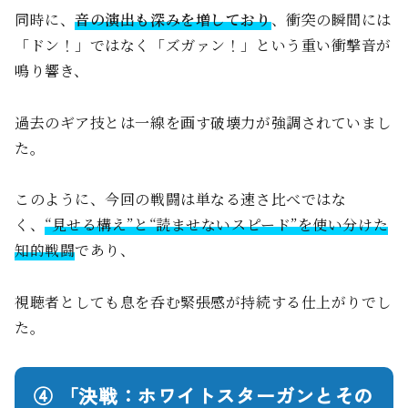
同時に、
音の演出も深みを増しており
、衝突の瞬間には
「ドン！」ではなく「ズガァン！」という重い衝撃音が
鳴り響き、
過去のギア技とは一線を画す破壊力が強調されていまし
た。
このように、今回の戦闘は単なる速さ比べではな
く、
“見せる構え”と“読ませないスピード”を使い分けた
知的戦闘
であり、
視聴者としても息を呑む緊張感が持続する仕上がりでし
た。
④ 「決戦：ホワイトスターガンとその