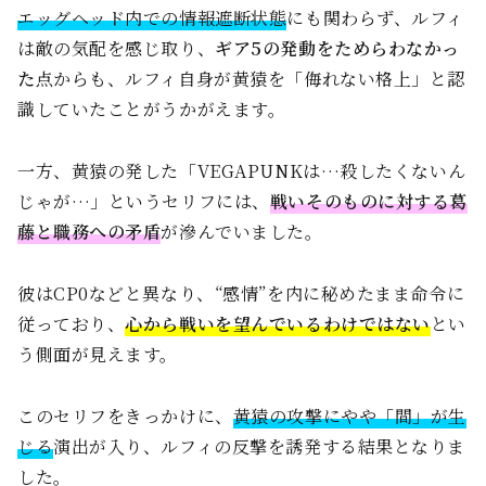
エッグヘッド内での情報遮断状態
にも関わらず、ルフィ
は敵の気配を感じ取り、
ギア5の発動をためらわなかっ
た
点からも、ルフィ自身が黄猿を「侮れない格上」と認
識していたことがうかがえます。
一方、黄猿の発した「VEGAPUNKは…殺したくないん
じゃが…」というセリフには、
戦いそのものに対する葛
藤と職務への矛盾
が滲んでいました。
彼はCP0などと異なり、“感情”を内に秘めたまま命令に
従っており、
心から戦いを望んでいるわけではない
とい
う側面が見えます。
このセリフをきっかけに、
黄猿の攻撃にやや「間」が生
じる
演出が入り、ルフィの反撃を誘発する結果となりま
した。