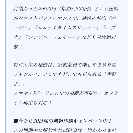
月額たったの600円（年額5,900円）という圧倒
的なコストパフォーマンスで、話題の映画『バ
ービー』『サムライタイムスリッパー』『ハプ
ナ』『シンプル・フェイバー』なども見放題対
象！
特に人気の秘密は、家族全員で楽しめる多彩な
ジャンルと、いつでもどこでも見られる「手軽
さ」。
スマホ・PC・テレビでの視聴が可能で、オフラ
イン再生も対応！
■今なら30日間の無料体験キャンペーン中！
この期間中に解約すれば料金は一切かかりませ