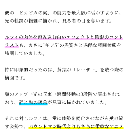
彼の「ピカピカの実」の能力を最大限に活かすように、
光の軌跡が複雑に描かれ、見る者の目を奪います。
ルフィの肉体を包み込む白いエフェクトと陰影のコント
ラスト
も、まさに“ギア5”の異質さと過酷な戦闘状態を
強調していました。
特に印象的だったのは、黄猿が「レーザー」を放つ際の
構図です。
顔のアップ→光の収束→瞬間移動の3段階で演出されて
おり、
静と動の緩急
が見事に描かれていました。
それに対しルフィは、常に体勢を変化させながら受け流
す姿勢で、
バウンドマン時代よりもさらに柔軟なアニメ