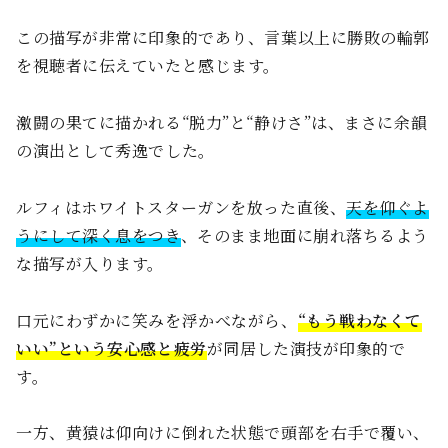
この描写が非常に印象的であり、言葉以上に勝敗の輪郭
を視聴者に伝えていたと感じます。
激闘の果てに描かれる“脱力”と“静けさ”は、まさに余韻
の演出として秀逸でした。
ルフィはホワイトスターガンを放った直後、
天を仰ぐよ
うにして深く息をつき
、そのまま地面に崩れ落ちるよう
な描写が入ります。
口元にわずかに笑みを浮かべながら、
“もう戦わなくて
いい”という安心感と疲労
が同居した演技が印象的で
す。
一方、黄猿は仰向けに倒れた状態で頭部を右手で覆い、