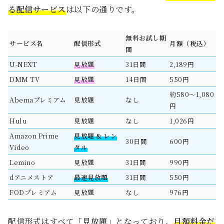
る配信サービス
は以下の通りです。
無料お試し期
サービス名
配信形式
月額（税込）
間
U-NEXT
見放題
31日間
2,189円
DMM TV
見放題
14日間
550円
約580〜1,080
Abemaプレミアム
見放題
なし
円
Hulu
見放題
なし
1,026円
Amazon Prime
見放題 & レン
30日間
600円
Video
タル
Lemino
見放題
31日間
990円
dアニメストア
最速見放題
31日間
550円
FODプレミアム
見放題
なし
976円
配信形式はすべて「見放題」となっており、
月額料金だ