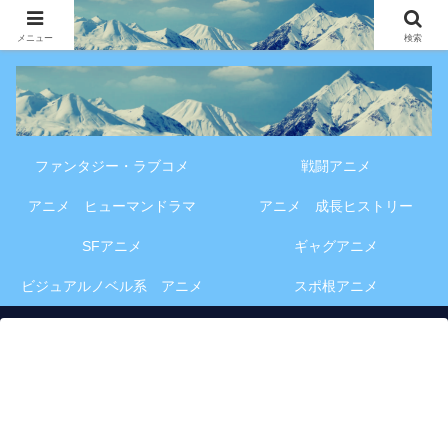
アニメ・漫画・VOD作品の見どころ、配信情報、登場人物や物語の考察を、作
品別・ジャンル別に分かりやすく紹介する専門ブログです。
メニュー
検索
ファンタジー・ラブコメ
戦闘アニメ
アニメ ヒューマンドラマ
アニメ 成長ヒストリー
SFアニメ
ギャグアニメ
ビジュアルノベル系 アニメ
スポ根アニメ