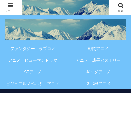
アニメ・漫画・VOD作品の見どころ、配信情報、登場人物や物語の考察を、作
品別・ジャンル別に分かりやすく紹介する専門ブログです。
メニュー
検索
ファンタジー・ラブコメ
戦闘アニメ
アニメ ヒューマンドラマ
アニメ 成長ヒストリー
SFアニメ
ギャグアニメ
ビジュアルノベル系 アニメ
スポ根アニメ