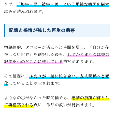
きず、
「加害＝悪、被害＝善」という単純な構図を崩す
試みが読み取れます。
記憶と感情が残した再生の萌芽
物語終盤、タコピーが過去へと時間を戻し、「自分が存
在しない世界」を選択した後も、
しずかとまりなは彼の
記憶を心のどこかに残している
描写があります。
その証拠に、
ふたりが一緒に泣き合い、友人関係へと変
化
していることが示されます。
まりなの〇がなかった時間軸でも、
感情の痕跡が絆とし
て再構築される
点に、作品の救いが見出せます。