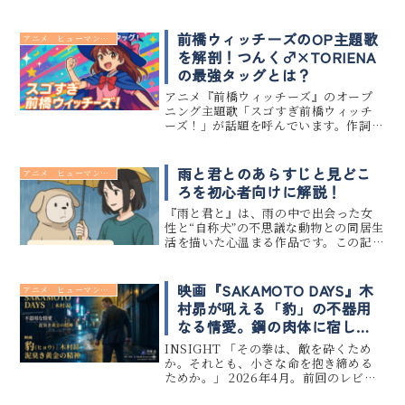
です。この記事では、アニメ『雨と君
と』の声優キャストやアニメーション
制作会社、主題歌情報、そして登場キ
前橋ウィッチーズのOP主題歌
アニメ ヒューマンドラマ
ャラクターの詳細までをまとめて紹介...
を解剖！つんく♂×TORIENA
の最強タッグとは？
アニメ『前橋ウィッチーズ』のオープ
ニング主題歌「スゴすぎ前橋ウィッチ
ーズ！」が話題を呼んでいます。作詞に
はあのつんく♂、作曲にはエレクトロ
ポップ界で注目のTORIENAを迎え、ま
さに“平成×令和”の夢のコラボが実現。
雨と君とのあらすじと見どこ
アニメ ヒューマンドラマ
この記事では、主題歌の魅...
ろを初心者向けに解説！
『雨と君と』は、雨の中で出会った女
性と“自称犬”の不思議な動物との同居生
活を描いた心温まる作品です。この記事
では、『雨と君と』のあらすじを初心
者にもわかりやすく紹介しつつ、見どこ
ろやアニメ化に関する最新情報もまと
映画『SAKAMOTO DAYS』木
アニメ ヒューマンドラマ
めています。「雨と君とってど...
村昴が吼える「豹」の不器用
なる情愛。鋼の肉体に宿し
た、あまりに脆い“守るための
INSIGHT 「その拳は、敵を砕くため
暴力”の正体
か。それとも、小さな命を抱き締める
ためか。」 2026年4月。前回のレビュ
ーで触れた、大佛（橋本環奈）の背筋