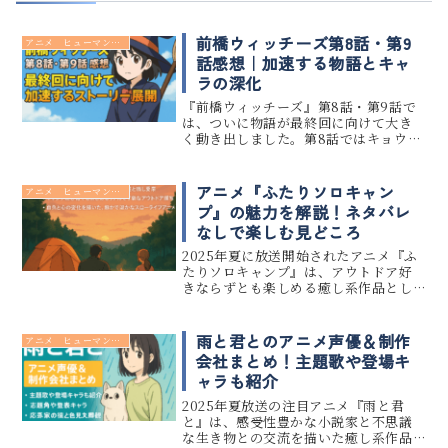
前橋ウィッチーズ第8話・第9
アニメ ヒューマンドラマ
話感想｜加速する物語とキャ
ラの深化
『前橋ウィッチーズ』第8話・第9話で
は、ついに物語が最終回に向けて大き
く動き出しました。第8話ではキョウカ
とチョコの複雑な家庭環境と心の傷が
丁寧に描かれ、互いを理解し合うこと
で関係性が深まる感動の展開に。第9話
アニメ『ふたりソロキャン
アニメ ヒューマンドラマ
では新キャラ・栄子の登場によっ...
プ』の魅力を解説！ネタバレ
なしで楽しむ見どころ
2025年夏に放送開始されたアニメ『ふ
たりソロキャンプ』は、アウトドア好
きならずとも楽しめる癒し系作品とし
て注目を集めています。 本記事では、
アニメ『ふたりソロキャンプ』のあら
すじと見どころを、ネタバレなしでわ
雨と君とのアニメ声優＆制作
アニメ ヒューマンドラマ
かりやすく解説します。 ソロキ...
会社まとめ！主題歌や登場キ
ャラも紹介
2025年夏放送の注目アニメ『雨と君
と』は、感受性豊かな小説家と不思議
な生き物との交流を描いた癒し系作品