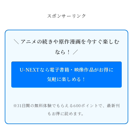
も凍る「無垢なる殺意」。その余韻に
浸る僕たちの前に、映画
『SAKAMOTO DAYS』は、さ...
スポンサーリンク
＼ アニメの続きや原作漫画を今すぐ楽しむ
なら！ ／
U-NEXTなら電子書籍・映像作品がお得に
気軽に楽しめる！
※31日間の無料体験でもらえる600ポイントで、最新刊
もお得に読めます。