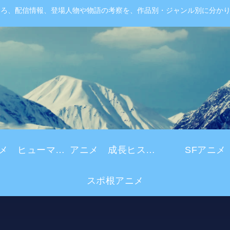
ころ、配信情報、登場人物や物語の考察を、作品別・ジャンル別に分か
アニメ ヒューマンドラマ
アニメ 成長ヒストリー
SFアニメ
スポ根アニメ