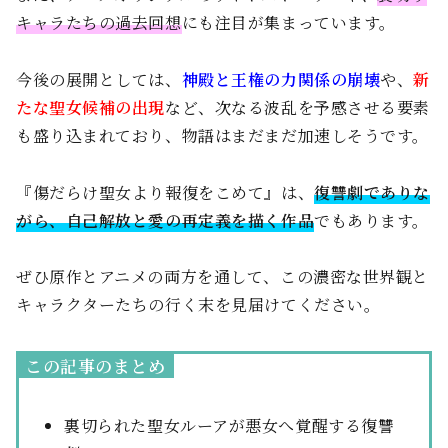
キャラたちの過去回想
にも注目が集まっています。
今後の展開としては、
神殿と王権の力関係の崩壊
や、
新
たな聖女候補の出現
など、次なる波乱を予感させる要素
も盛り込まれており、物語はまだまだ加速しそうです。
『傷だらけ聖女より報復をこめて』は、
復讐劇でありな
がら、自己解放と愛の再定義を描く作品
でもあります。
ぜひ原作とアニメの両方を通して、この濃密な世界観と
キャラクターたちの行く末を見届けてください。
この記事のまとめ
裏切られた聖女ルーアが悪女へ覚醒する復讐