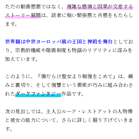
ただの勧善懲悪ではなく、
複雑な感情と因果が交差する
ストーリー展開
は、読者に強い緊張感と共感をもたらし
ます。
世界観は中世ヨーロッパ風の王国と神殿を舞台
としてお
り、宗教的権威や階級制度も物語のリアリティに深みを
加えています。
このように、『傷だらけ聖女より報復をこめて』は、痛
みと裏切り、そして復讐という要素が巧みに組み合わさ
れた
ダークファンタジー
作品です。
次の見出しでは、主人公ルーア・レストアットの人物像
と彼女の能力について、さらに詳しく掘り下げていきま
す。