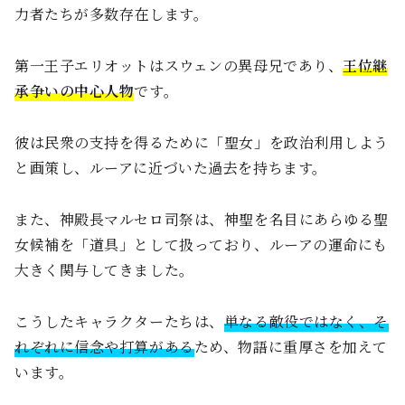
力者たちが多数存在します。
第一王子エリオットはスウェンの異母兄であり、
王位継
承争いの中心人物
です。
彼は民衆の支持を得るために「聖女」を政治利用しよう
と画策し、ルーアに近づいた過去を持ちます。
また、神殿長マルセロ司祭は、神聖を名目にあらゆる聖
女候補を「道具」として扱っており、ルーアの運命にも
大きく関与してきました。
こうしたキャラクターたちは、
単なる敵役ではなく、そ
れぞれに信念や打算がある
ため、物語に重厚さを加えて
います。