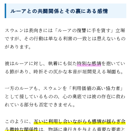
ルーアとの共闘関係とその裏にある感情
スウェンは表向きには「ルーアの復讐に手を貸す」立場
ですが、その行動は単なる利害の一致とは思えないもの
があります。
彼はルーアに対し、執着にも似た
特別な感情
を抱いてい
る節があり、時折その仄かな本音が垣間見える場面も。
一方のルーアも、スウェンを「利用価値の高い協力者」
として接しているものの、心の奥底では彼の存在に救わ
れている部分も否定できません。
このように、
互いに利用し合いながらも感情が揺らぎ合
う微妙な関係性
は、物語に奥行きを与える重要な要素と