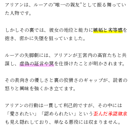
アリアンは、ルーアの“唯一の親友”として振る舞ってい
た人物です。
しかしその裏では、彼女の地位と能力に
嫉妬と劣等感
を
抱き、密かに失墜を狙っていました。
ルーアの失脚劇には、アリアンが王宮内の高官たちと共
謀し、
虚偽の証言や罠
を仕掛けたことが明かされます。
その表向きの優しさと裏の狡猾さのギャップが、読者の
怒りと興味を強くかき立てます。
アリアンの行動は一貫して利己的ですが、その中には
「愛されたい」「認められたい」という
歪んだ承認欲求
も見え隠れしており、単なる悪役には収まりません。