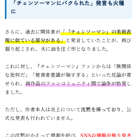
「チェンソーマンにパクられた」発言も火種
に
さらに、過去に関係者が
「『チェンソーマン』の美術表
現に似ている部分がある」
と発言していたことが、再び
掘り起こされ、火に油を注ぐ形となりました。
これに対し、『チェンソーマン』ファンからは「無関係
な批判だ」「被害者意識が強すぎる」といった反論が寄
せられ、
両作品のファンコミュニティ間で論争が勃発
し
ました。
ただし、作者本人は炎上について
沈黙を保っており
、公
式な発表も行われていません。
この沈黙がかえって憶測を呼び、
SNSの情報が独り歩き