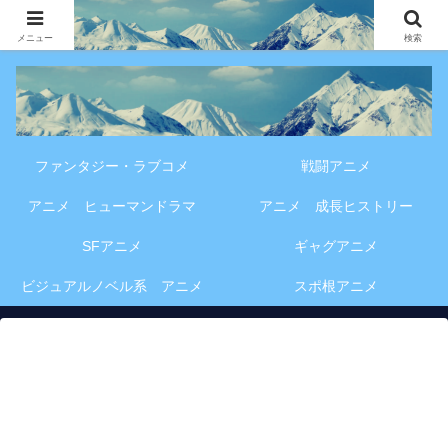
アニメ・漫画・VOD作品の見どころ、配信情報、登場人物や物語の考察を、作
品別・ジャンル別に分かりやすく紹介する専門ブログです。
メニュー
検索
ファンタジー・ラブコメ
戦闘アニメ
アニメ ヒューマンドラマ
アニメ 成長ヒストリー
SFアニメ
ギャグアニメ
ビジュアルノベル系 アニメ
スポ根アニメ