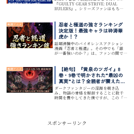
『GUILTY GEAR STRIVE: DUAL
RULERS』。シリーズファンはもちろ
ん、アニメから初めてギルティギアに
触れる方にとっても注目の作品となっ
ています。この記事では第1話のあらす
忍者と極道の強さランキング
戦闘アニメ
じを交え...
決定版！最強キャラは砕涛華
虎か！？
話題沸騰中のバイオレンスアクション
漫画『忍者と極道』。その中でも「誰
が一番強いのか？」は、ファンの間で
も熱く語られる永遠のテーマです。 こ
の記事では、『忍者と極道』の登場キ
ャラたちを強さランキング形式で徹底
【絶句】『黄泉のツガイ』8
戦闘アニメ
解説し、最強キャラが一体誰なのかを...
巻・9巻で明かされた“最凶の
真実”とは？全読者が震えたタ
ーニングポイントを徹底解
ダークファンタジーの深淵を覗き込
剖！
み、物語の骨格を解剖することに数千
時間を費やしてきた僕ですが、この「8
巻と9巻」を閉じた瞬間は、ただの読者
として打ちひしがれ、呼吸を整えるこ
としかできませんでした。荒川弘とい
う天才が仕掛けたのは、単なる「意外...
スポンサーリンク