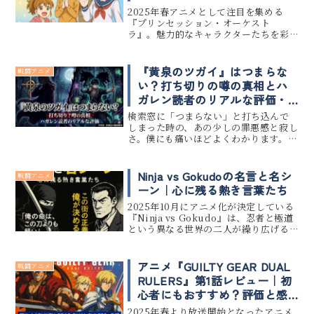
2025年春アニメとして注目を集める
『プリンセッション・オーケスト
ラ』。魅力的なキャラクターたちを彩
るのは、実力派から注目の若手までそ
ろった豪華声優陣です。この記事では、
登場キャラの声優情報をまとめつつ、特
『黄泉のツガイ』はつまらな
戦闘アニメ
に注目のキャストについてはプロフィ...
い？打ち切りの噂の真相とハ
ガレン読者のリアルな評価・
感想まとめ
検索窓に「つまらない」と打ち込んで
しまった時の、あの少しの罪悪感と寂し
さ。僕にも痛いほどよくわかります。世
界中を熱狂させた『鋼の錬金術師』の
荒川弘先生が描く新作。もっと血液が
沸騰するようなわかりやすい興奮を期
Ninja vs Gokudoの名言と名シ
戦闘アニメ
待していたのに、なぜか心が冷えて...
ーン｜心に残る熱き言葉たち
2025年10月にアニメ化が決定している
『Ninja vs Gokudo』は、忍者と極道
という異なる世界の二人が繰り広げる
壮絶な闘いを描いた話題作です。 本記
事では、『Ninja vs Gokudo』の中か
ら読者の心を揺さぶる名言や、印象的...
アニメ『GUILTY GEAR DUAL
戦闘アニメ
RULERS』第1話レビュー｜初
心者にもおすすめ？評価と感
想まとめ
2025年春より放送開始となったアニメ