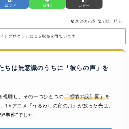
はてブ
LINE
コピー
2026.02.25
2026.07.26
リエイトプログラムによる収益を得ています
たちは無意識のうちに「彼らの声」を
を視聴し、その一つひとつの
「感情の設計図」
を
冬、TVアニメ『うるわしの宵の月』が放った光は、
の
“事件”
でした。