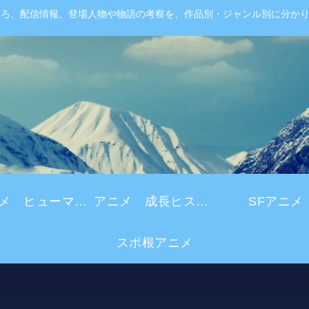
ころ、配信情報、登場人物や物語の考察を、作品別・ジャンル別に分か
アニメ ヒューマンドラマ
アニメ 成長ヒストリー
SFアニメ
スポ根アニメ