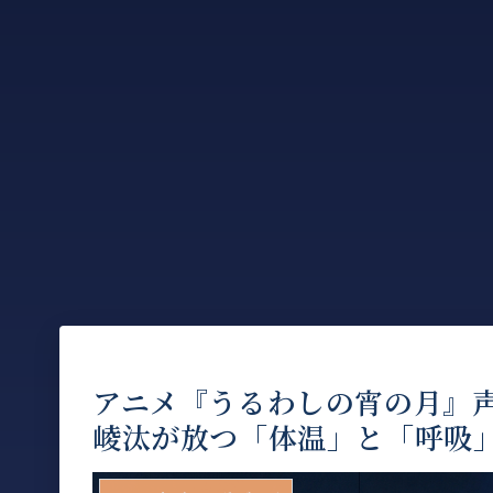
アニメ『うるわしの宵の月』
崚汰が放つ「体温」と「呼吸