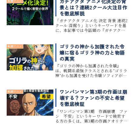
ガチアクタ アニメ化決定の背
戦闘アニメ
新の内容を詳しく紹介します...
景とは？連続2クール大注目作
を徹底解説
「ガチアクタ アニメ化 決定 背景 連続2
クール 深掘り」というキーワードを基
に、本記事では今話題の『ガチアク
タ』のアニメ化決定に至る背景を、原
作や制作スタッフの視点から深掘りし
ます。原作：裏那圭／graffiti
ゴリラの神から加護された令
戦闘アニメ
design：晏童秀吉に...
嬢に宿るゴリラ神の力と物語
の真実
『ゴリラの神から加護された令嬢』
は、戦闘系最強クラスとされる“ゴリラ
神”から加護を受けた令嬢ソフィアが、
平穏な日々を望みながらも王立騎士団
へと運命を導かれていく異色のラブフ
ァンタジーです。中でも、ゴリラ神とは
ワンパンマン第3期の作画は崩
戦闘アニメ
何者なのか？その加護にはどんな力...
壊する？ファンの不安と希望
を徹底検証
「ワンパンマン第3期 作画崩壊 ファ
ン 不安」というキーワードで検索す
る方の多くは、第3期の作画クオリティ
に対して期待と不安が入り混じった感
情を抱いています。 特に第1期の高評価
と第2期の作画への落胆があったこと