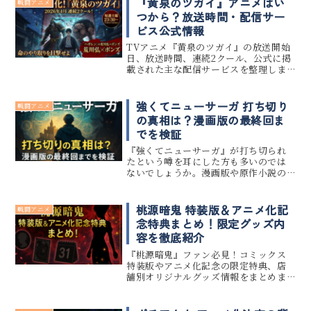
『黄泉のツガイ』アニメはい
戦闘アニメ
つから？放送時間・配信サー
ビス公式情報
TVアニメ『黄泉のツガイ』の放送開始
日、放送時間、連続2クール、公式に掲
載された主な配信サービスを整理しま
す。
強くてニューサーガ 打ち切り
戦闘アニメ
の真相は？漫画版の最終回ま
でを検証
『強くてニューサーガ』が打ち切られ
たという噂を耳にした方も多いのでは
ないでしょうか。漫画版や原作小説の
最終回に関する情報を整理し、本当に
打ち切りだったのか、それとも意図さ
れた完結だったのかを徹底検証します。
桃源暗鬼 特装版＆アニメ化記
戦闘アニメ
本記事では、漫画版の評価や最終回の...
念特典まとめ！限定グッズ内
容を徹底紹介
『桃源暗鬼』ファン必見！コミックス
特装版やアニメ化記念の限定特典、店
舗別オリジナルグッズ情報をまとめま
した。第23巻から第25巻までの特装版
特典や、アニメイト・TSUTAYA・ロー
ソンで手に入る限定アイテムまで、最