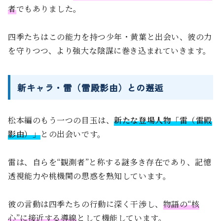
者
でもありました。
四季たちはこの能力を持つ少年・黄葉と出会い、彼の力
を守りつつ、より強大な陰謀に巻き込まれていきます。
新キャラ・雷（雷殿影由）との邂逅
松本編のもう一つの目玉は、
新たな登場人物「雷（雷殿
影由）」
との出会いです。
雷は、自らを“観測者”と称する謎多き存在であり、記憶
透視能力や桃機関の思惑を熟知しています。
彼の言動は四季たちの行動に深く干渉し、
物語の“核
心”に接近する導線
として機能しています。