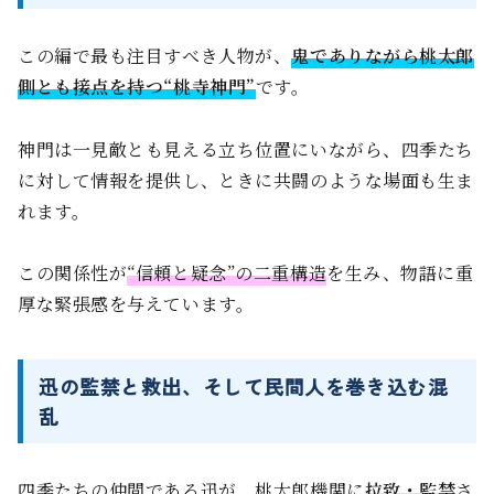
この編で最も注目すべき人物が、
鬼でありながら桃太郎
側とも接点を持つ“桃寺神門”
です。
神門は一見敵とも見える立ち位置にいながら、四季たち
に対して情報を提供し、ときに共闘のような場面も生ま
れます。
この関係性が
“信頼と疑念”の二重構造
を生み、物語に重
厚な緊張感を与えています。
迅の監禁と救出、そして民間人を巻き込む混
乱
四季たちの仲間である迅が、桃太郎機関に
拉致・監禁
さ