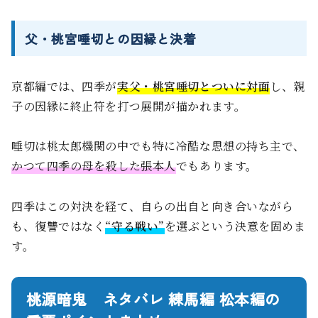
父・桃宮唾切との因縁と決着
京都編では、四季が
実父・桃宮唾切とついに対面
し、親
子の因縁に終止符を打つ展開が描かれます。
唾切は桃太郎機関の中でも特に冷酷な思想の持ち主で、
かつて四季の母を殺した張本人
でもあります。
四季はこの対決を経て、自らの出自と向き合いながら
も、復讐ではなく
“守る戦い”
を選ぶという決意を固めま
す。
桃源暗鬼 ネタバレ 練馬編 松本編の