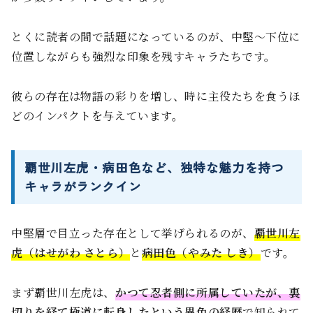
とくに読者の間で話題になっているのが、中堅〜下位に
位置しながらも強烈な印象を残すキャラたちです。
彼らの存在は物語の彩りを増し、時に主役たちを食うほ
どのインパクトを与えています。
覇世川左虎・病田色など、独特な魅力を持つ
キャラがランクイン
中堅層で目立った存在として挙げられるのが、
覇世川左
虎（はせがわ さとら）
と
病田色（やみた しき）
です。
まず覇世川左虎は、
かつて忍者側に所属していたが、裏
切りを経て極道に転身したという異色の経歴
で知られて