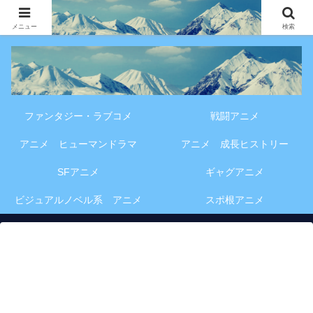
アニメ・漫画・VOD作品の見どころ、配信情報、登場人物や物語の考察を、作
品別・ジャンル別に分かりやすく紹介する専門ブログです。
メニュー
検索
ファンタジー・ラブコメ
戦闘アニメ
アニメ ヒューマンドラマ
アニメ 成長ヒストリー
SFアニメ
ギャグアニメ
ビジュアルノベル系 アニメ
スポ根アニメ