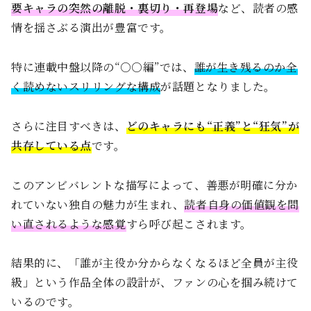
要キャラの突然の離脱・裏切り・再登場
など、読者の感
情を揺さぶる演出が豊富です。
特に連載中盤以降の“○○編”では、
誰が生き残るのか全
く読めないスリリングな構成
が話題となりました。
さらに注目すべきは、
どのキャラにも“正義”と“狂気”が
共存している点
です。
このアンビバレントな描写によって、善悪が明確に分か
れていない独自の魅力が生まれ、
読者自身の価値観を問
い直されるような感覚
すら呼び起こされます。
結果的に、「誰が主役か分からなくなるほど全員が主役
級」という作品全体の設計が、ファンの心を掴み続けて
いるのです。