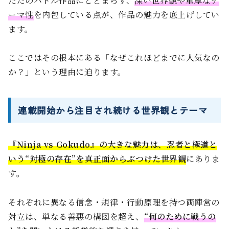
ただのバトル作品にとどまらず、
深い世界観や重厚なテ
ーマ性
を内包している点が、作品の魅力を底上げしてい
ます。
ここではその根本にある「なぜこれほどまでに人気なの
か？」という理由に迫ります。
連載開始から注目され続ける世界観とテーマ
『Ninja vs Gokudo』の大きな魅力は、忍者と極道と
いう“対極の存在”を真正面からぶつけた世界観
にありま
す。
それぞれに異なる信念・規律・行動原理を持つ両陣営の
対立は、単なる善悪の構図を超え、
“何のために戦うの