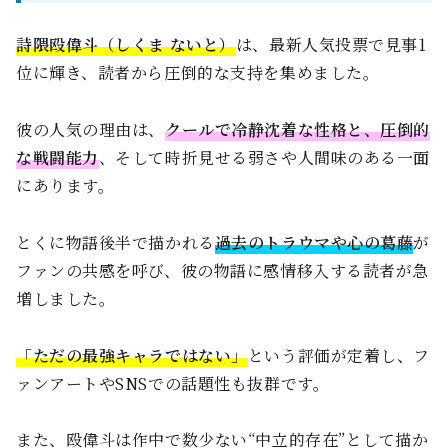
詩隈殴偉斗（しくま ないと）
は、最新人気投票で見事1
位に輝き、読者から圧倒的な支持を集めました。
彼の人気の理由は、
クールで冷静沈着な性格と、圧倒的
な戦闘能力
、そして時折見せる弱さや人間味のある一面
にあります。
とくに物語後半で描かれる
過去のトラウマや心の葛藤
が
ファンの共感を呼び、彼の物語に感情移入する読者が急
増しました。
「ただの最強キャラではない」
という評価が定着し、フ
ァンアートやSNSでの話題性も抜群です。
また、殴偉斗は作中で数少ない“中立的存在”として描か