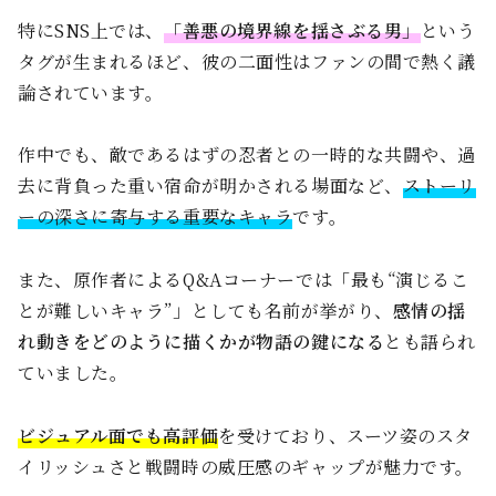
特にSNS上では、
「善悪の境界線を揺さぶる男」
という
タグが生まれるほど、彼の二面性はファンの間で熱く議
論されています。
作中でも、敵であるはずの忍者との一時的な共闘や、過
去に背負った重い宿命が明かされる場面など、
ストーリ
ーの深さに寄与する重要なキャラ
です。
また、原作者によるQ&Aコーナーでは「最も“演じるこ
とが難しいキャラ”」としても名前が挙がり、
感情の揺
れ動きをどのように描くかが物語の鍵になる
とも語られ
ていました。
ビジュアル面でも高評価
を受けており、スーツ姿のスタ
イリッシュさと戦闘時の威圧感のギャップが魅力です。