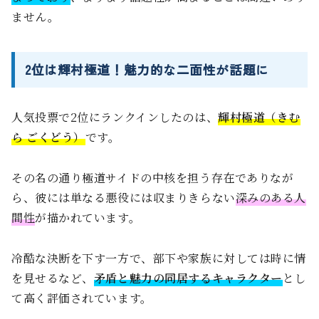
ません。
2位は輝村極道！魅力的な二面性が話題に
人気投票で2位にランクインしたのは、
輝村極道（きむ
ら ごくどう）
です。
その名の通り極道サイドの中核を担う存在でありなが
ら、彼には単なる悪役には収まりきらない
深みのある人
間性
が描かれています。
冷酷な決断を下す一方で、部下や家族に対しては時に情
を見せるなど、
矛盾と魅力の同居するキャラクター
とし
て高く評価されています。