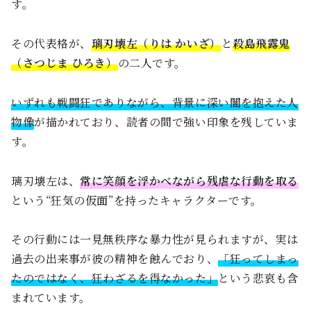
す。
その代表格が、
璃刃壊左（りは かいざ）
と
殺島飛露鬼
（さつじま ひろき）
の二人です。
いずれも戦闘狂でありながら、背景に深い闇を抱えた人
物像
が描かれており、読者の間で強い印象を残していま
す。
璃刃壊左は、
常に笑顔を浮かべながら残虐な行動を取る
という“狂気の仮面”を持ったキャラクターです。
その行動には一見無秩序な暴力性が見られますが、実は
過去の出来事が彼の精神を蝕んでおり、
「狂ってしまっ
たのではなく、狂わざるを得なかった」
という悲哀も含
まれています。