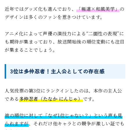
近年ではグッズ化も進んでおり、
「極道×和風美学」
の
デザインは多くのファンを惹きつけています。
アニメ化によって声優の演技力による“二面性の表現”に
も期待が集まっており、放送開始後の順位変動にも注目
が集まることでしょう。
3位は多仲忍者！主人公としての存在感
人気投票の第3位にランクインしたのは、本作の主人公
である
多仲忍者（たなか にんじゃ）
です。
彼の順位に対して「なぜ1位じゃない？」という声も見
られますが
、それだけ他キャラとの競争が激しい証でも