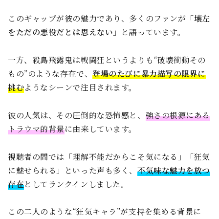
このギャップが彼の魅力であり、多くのファンが
「壊左
をただの悪役だとは思えない」
と語っています。
一方、殺島飛露鬼は戦闘狂というよりも“破壊衝動その
もの”のような存在で、
登場のたびに暴力描写の限界に
挑む
ようなシーンで注目されます。
彼の人気は、その圧倒的な恐怖感と、
強さの根源にある
トラウマ的背景
に由来しています。
視聴者の間では「理解不能だからこそ気になる」「狂気
に魅せられる」といった声も多く、
不気味な魅力を放つ
存在
としてランクインしました。
この二人のような“狂気キャラ”が支持を集める背景に