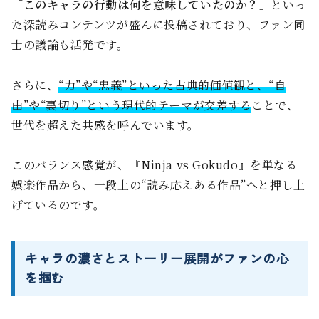
「このキャラの行動は何を意味していたのか？」
といっ
た深読みコンテンツが盛んに投稿されており、ファン同
士の議論も活発です。
さらに、
“力”や“忠義”といった古典的価値観と、“自
由”や“裏切り”という現代的テーマが交差する
ことで、
世代を超えた共感を呼んでいます。
このバランス感覚が、『Ninja vs Gokudo』を単なる
娯楽作品から、一段上の“読み応えある作品”へと押し上
げているのです。
キャラの濃さとストーリー展開がファンの心
を掴む