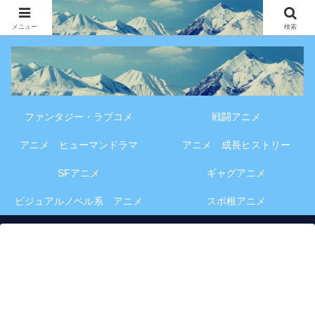
アニメ・漫画・VOD作品の見どころ、配信情報、登場人物や物語の考察を、作
品別・ジャンル別に分かりやすく紹介する専門ブログです。
メニュー
検索
ファンタジー・ラブコメ
戦闘アニメ
アニメ ヒューマンドラマ
アニメ 成長ヒストリー
SFアニメ
ギャグアニメ
ビジュアルノベル系 アニメ
スポ根アニメ