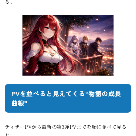
る。
PVを並べると見えてくる“物語の成長
曲線”
ティザーPVから最新の第3弾PVまでを順に並べて見る
と、