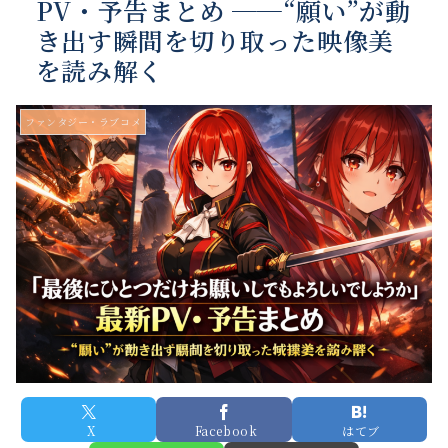
PV・予告まとめ ──“願い”が動
き出す瞬間を切り取った映像美
を読み解く
ファンタジー・ラブコメ
X
Facebook
はてブ