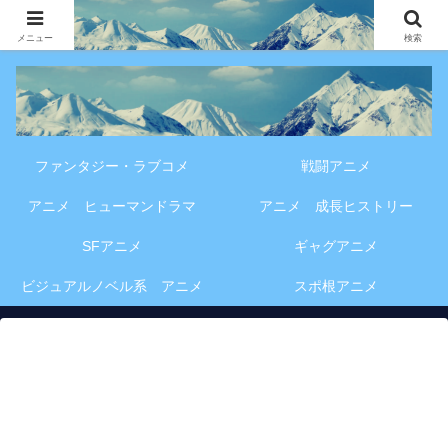
アニメ・漫画・VOD作品の見どころ、配信情報、登場人物や物語の考察を、作
品別・ジャンル別に分かりやすく紹介する専門ブログです。
メニュー
検索
ファンタジー・ラブコメ
戦闘アニメ
アニメ ヒューマンドラマ
アニメ 成長ヒストリー
SFアニメ
ギャグアニメ
ビジュアルノベル系 アニメ
スポ根アニメ