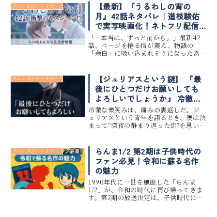
います。この記事では、「Si-Vis」...
【最新】『うるわしの宵の
ファンタジー・ラブコメ
月』42話ネタバレ｜道枝駿佑
で実写映画化！ネトフリ配信
の真相と二人の結末
「…本当は、ずっと前から。」最新42
話、ページを捲る指が震え、物語の
「余白」に吸い込まれそうになったあ
の刹那。沈黙の『質量』を、僕たちは
今、共有しています。宵と琥珀。二人の
「王子」が大切に守り続けてきた境界
【ジュリアスという謎】 『最
ファンタジー・ラブコメ
線が、蒼い月光に溶かされた夜。それ...
後にひとつだけお願いしても
よろしいでしょうか』 冷徹な
微笑みの裏に隠された“痛みと
冷徹な微笑みは、痛みの裏返しだ。ジ
真実”を読む
ュリアスという青年を語るとき、僕は決
まって“深夜の静まり返った街”を思い出
す。音のない世界で、ただ月だけが凛と
輝いているあの瞬間――彼の微笑みは、そ
の静寂とよく似ている。穏やかで、美
らんま1/2 第2期は子供時代の
ファンタジー・ラブコメ
しい。けれど、その内側に...
ファン必見！令和に蘇る名作
の魅力
1990年代に一世を風靡した「らんま
1/2」が、令和の時代に再び帰ってきま
す。第2期の放送決定は、子供時代に夢
中になったファンにとってまさに待望
のニュースです。この記事では、第2期