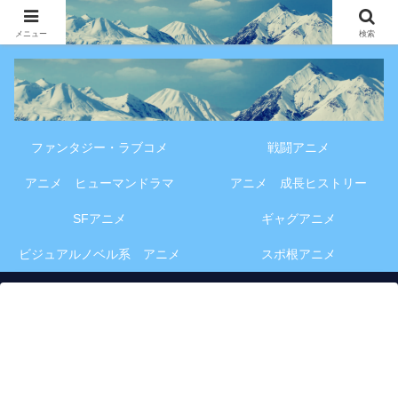
アニメ・漫画・VOD作品の見どころ、配信情報、登場人物や物語の考察を、作
品別・ジャンル別に分かりやすく紹介する専門ブログです。
メニュー
検索
ファンタジー・ラブコメ
戦闘アニメ
アニメ ヒューマンドラマ
アニメ 成長ヒストリー
SFアニメ
ギャグアニメ
ビジュアルノベル系 アニメ
スポ根アニメ