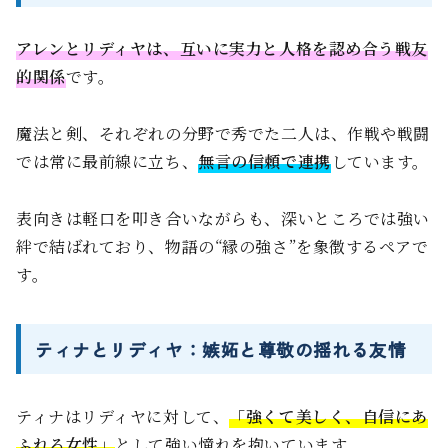
アレンとリディヤは、互いに実力と人格を認め合う戦友
的関係
です。
魔法と剣、それぞれの分野で秀でた二人は、作戦や戦闘
では常に最前線に立ち、
無言の信頼で連携
しています。
表向きは軽口を叩き合いながらも、深いところでは強い
絆で結ばれており、物語の“縁の強さ”を象徴するペアで
す。
ティナとリディヤ：嫉妬と尊敬の揺れる友情
ティナはリディヤに対して、
「強くて美しく、自信にあ
ふれる女性」
として強い憧れを抱いています。