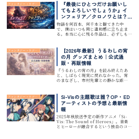
『最後にひとつだけお願いし
ファンタジー・ラブコメ
てもよろしいでしょうか』イ
ンフェリア／クロノワとは？
世界観を支配する二大概念を
物語を何百本、何千本と観てきた中
やさしく解説
で、僕はいつも同じ違和感に立ち止ま
る。本当に心に残る作品は、必ずしも
「強さ」や「勝利」だけで語られてい
ない、ということだ。『最後にひとつ
だけお願いしてもよろしいでしょう
【2026年最新】うるわしの宵
ファンタジー・ラブコメ
か』も、まさにその系譜にある。悪役
の月 グッズまとめ｜公式通
令嬢が...
販・再販情報
『うるわしの宵の月』を読み終えたあ
と、しばらく現実に戻れなかった。宵
のまなざし、市村先輩との静かな距
離。あの“王子様”と呼ばれる孤独の奥に
触れたとき、物語はただの少女漫画では
なく、心の記憶になる。この記事でわ
Si-Visの主題歌は誰？OP・ED
ファンタジー・ラブコメ
かることうるわしの宵の月の公式グ...
アーティストの予想と最新情
報
2025年秋放送予定の新作アニメ「Si-
Vis: The Sound of Heroes」。音楽
とヒーローが融合するという独自のコ
ンセプトで話題となっており、主題歌
（OP・ED）の発表にも注目が集まって