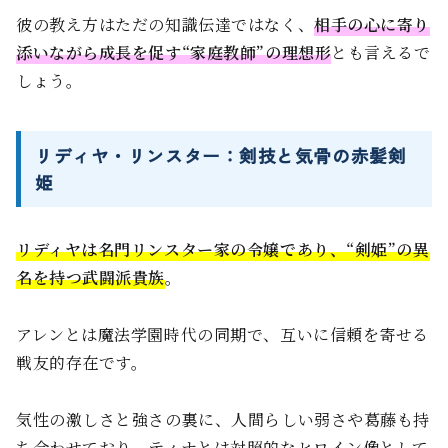
彼の教え方はただの知識伝達ではなく、
相手の心に寄り
添いながら成長を促す“家庭教師”の理想形
とも言えるで
しょう。
リディヤ・リンスター：剣技と気骨の赤髪剣
姫
リディヤは名門リンスター家の令嬢であり、“剣姫”の異
名を持つ武闘派貴族
。
アレンとは魔法学園時代の同期で、互いに信頼を寄せる
戦友的存在です。
気性の激しさと強さの裏に、人間らしい弱さや葛藤も持
ち合わせており、
ティナとは対照的なヒロイン像
として