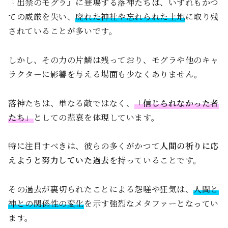
『出禁のモグラ』に登場する落神たちは、いずれもかつ
ての威厳を失い、
廃れた神社や忘れられた土地
に取り残
されていることが多いです。
しかし、その力の片鱗は残っており、モグラや他のキャ
ラクターに影響を与える場面も少なくありません。
落神たちは、単なる敵ではなく、
「信じられなかった者
たち」
としての悲哀を体現しています。
特に注目すべきは、彼らの多くがかつて
人間の祈りに応
えようと努力していた過去
を持っていることです。
その過去が裏切られたことによる怨嗟や狂気は、
人間と
神との関係性の変化
を示す強烈なメタファーとなってい
ます。