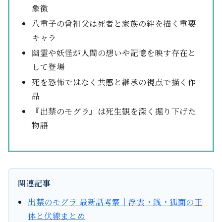
象徴
八重子の曾祖父は死者と家族の絆を描く重要
キャラ
幽霊や妖怪が人間の想いや記憶を映す存在と
して登場
死を恐怖ではなく共感と継承の視点で描く作
品
『出禁のモグラ』は死生観を深く掘り下げた
物語
関連記事
出禁のモグラ 最新話考察｜浮雲・銭・狐面の正
体と伏線まとめ