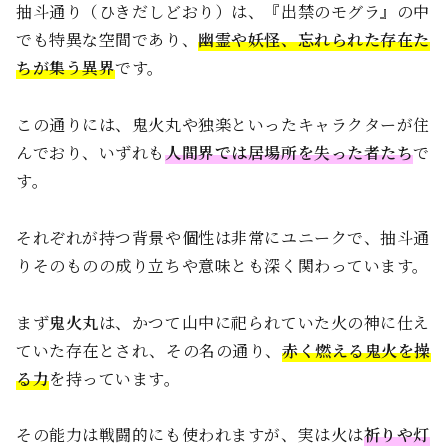
抽斗通り（ひきだしどおり）は、『出禁のモグラ』の中
でも特異な空間であり、
幽霊や妖怪、忘れられた存在た
ちが集う異界
です。
この通りには、鬼火丸や独楽といったキャラクターが住
んでおり、いずれも
人間界では居場所を失った者たち
で
す。
それぞれが持つ背景や個性は非常にユニークで、抽斗通
りそのものの成り立ちや意味とも深く関わっています。
まず
鬼火丸
は、かつて山中に祀られていた火の神に仕え
ていた存在とされ、その名の通り、
赤く燃える鬼火を操
る力
を持っています。
その能力は戦闘的にも使われますが、実は火は
祈りや灯