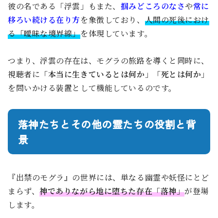
彼の名である「浮雲」もまた、
掴みどころのなさ
や
常に
移ろい続ける在り方
を象徴しており、
人間の死後におけ
る「曖昧な境界線」
を体現しています。
つまり、浮雲の存在は、モグラの旅路を導くと同時に、
視聴者に
「本当に生きているとは何か」「死とは何か」
を問いかける装置として機能しているのです。
落神たちとその他の霊たちの役割と背
景
『出禁のモグラ』の世界には、単なる幽霊や妖怪にとど
まらず、
神でありながら地に堕ちた存在「落神」
が登場
します。