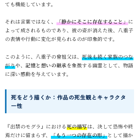
ても機能しています。
それは言葉ではなく、
「静かにそこに存在すること」
に
よって成されるものであり、彼の姿が消えた後、八重子
の表情や行動に変化が見られるのが印象的です。
このように、八重子の曾祖父は、
死後も続く家族のつな
がり
や、
記憶と想いの継承
を象徴する幽霊として、物語
に深い感動を与えています。
死をどう描くか：作品の死生観とキャラクタ
ー性
『出禁のモグラ』における
死の描写
は、決して恐怖や終
焉だけに留まらず、
「もう一つの存在の形」
として描か