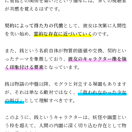
に管狐との関係を築いたという描写には、多くの視聴者
が共感を覚えるはずです。
契約によって得た力の代償
として、彼女は次第に人間性
を失い始め、
霊的な存在に近づいていく
のです。
また、銭という名前自体が物質的価値や交換、契約とい
ったテーマを象徴しており、
彼女のキャラクター像を強
く印象付ける要素
となっています。
銭は物語の中盤以降、モグラと対立する場面もあります
が、それは単なる敵対ではなく、
「救われなかった少女
の叫び」
として理解すべきです。
このように、銭というキャラクターは、妖怪や幽霊とい
う枠を超えて、人間の内面に深く切り込む存在として物