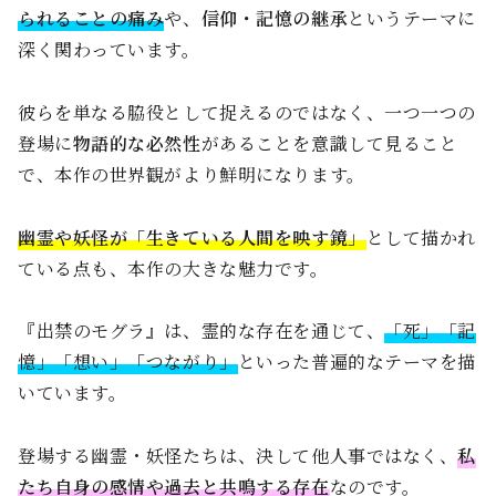
られることの痛み
や、
信仰・記憶の継承
というテーマに
深く関わっています。
彼らを単なる脇役として捉えるのではなく、一つ一つの
登場に
物語的な必然性
があることを意識して見ること
で、本作の世界観がより鮮明になります。
幽霊や妖怪が「生きている人間を映す鏡」
として描かれ
ている点も、本作の大きな魅力です。
『出禁のモグラ』は、霊的な存在を通じて、
「死」「記
憶」「想い」「つながり」
といった普遍的なテーマを描
いています。
登場する幽霊・妖怪たちは、決して他人事ではなく、
私
たち自身の感情や過去と共鳴する存在
なのです。