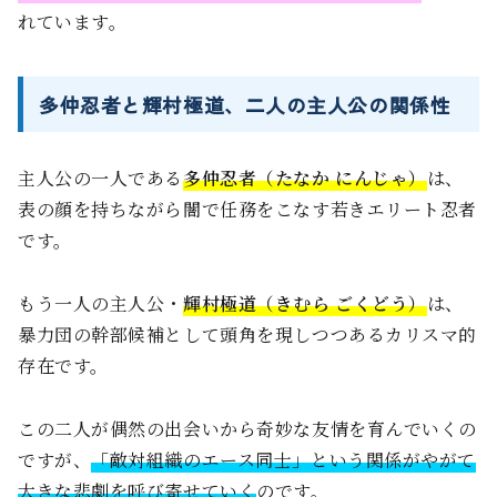
れています。
多仲忍者と輝村極道、二人の主人公の関係性
主人公の一人である
多仲忍者（たなか にんじゃ）
は、
表の顔を持ちながら闇で任務をこなす若きエリート忍者
です。
もう一人の主人公・
輝村極道（きむら ごくどう）
は、
暴力団の幹部候補として頭角を現しつつあるカリスマ的
存在です。
この二人が偶然の出会いから奇妙な友情を育んでいくの
ですが、
「敵対組織のエース同士」という関係がやがて
大きな悲劇を呼び寄せていく
のです。