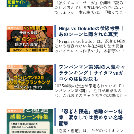
『強くてニューサーガ』を無料で読み
たいと考えている方は多いのではない
でしょうか。本記事では、『強くてニ
ューサーガ』の原作・漫画が配信され
ているサイトを一覧で紹介し、無料で
読める方法やお得に読むコツを詳しく
Ninja vs Gokudoの伏線考察｜
戦闘アニメ
解説します。電子書籍サイトや漫画ア
あのシーンに隠された真実
プ...
『Ninja vs Gokudo』は、忍者と極道
という相容れない存在が織りなす異色
のバイオレンス作品です。 本記事で
は、「伏線」「考察」「あのシーン」
といったキーワードに着目し、物語の
核心に迫る隠された真実を探ります。
ワンパンマン第3期の人気キャ
戦闘アニメ
意外な演出の裏に仕込...
ラランキング！サイタマvsガ
ロウの注目対決も
2025年秋の放送が予定されている『ワ
ンパンマン第3期』。注目が集まるの
は、これまでのキャラたちの活躍はも
ちろん、新たにスポットが当たるキャ
ラクターの存在です。 本記事では、読
者投票や最新アニメ情報をもとに、
『忍者と極道』感動シーン特
戦闘アニメ
「ワンパンマン第3期の人気キャラ...
集｜涙なしでは読めない名場
面集
『忍者と極道』は、ただのバイオレン