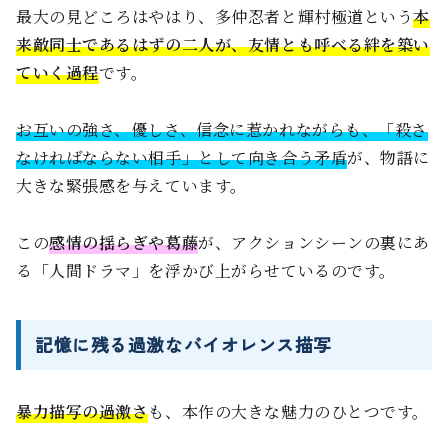
最大の見どころはやはり、多仲忍者と輝村極道という
本
来敵同士であるはずの二人が、友情とも呼べる絆を築い
ていく過程
です。
お互いの強さ、優しさ、信念に惹かれながらも、「殺さ
なければならない相手」として向き合う矛盾
が、物語に
大きな緊張感を与えています。
この
感情の揺らぎや葛藤
が、アクションシーンの裏にあ
る「人間ドラマ」を浮かび上がらせているのです。
記憶に残る過激なバイオレンス描写
暴力描写の過激さ
も、本作の大きな魅力のひとつです。