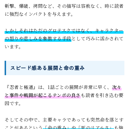
斬撃、爆破、拷問など、その描写は容赦なく、時に読者
に強烈なインパクトを与えます。
しかしそれはただのグロテスクではなく、キャラクター
の怒りや悲しみを象徴する手段
として巧みに活かされて
います。
スピード感ある展開と命の重み
『忍者と極道』は、1話ごとの展開が非常に早く、
次々
と事件や戦闘が起こるテンポの良さ
も読者を引き込む要
因です。
そしてその中で、主要キャラであっても突然命を落とす
ことがあるという
「命の重み」や「死のリアルさ」
も強