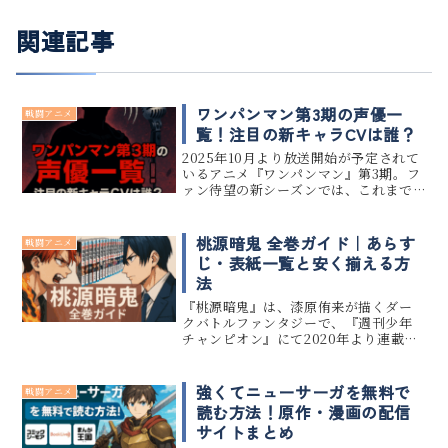
関連記事
ワンパンマン第3期の声優一
戦闘アニメ
覧！注目の新キャラCVは誰？
2025年10月より放送開始が予定されて
いるアニメ『ワンパンマン』第3期。フ
ァン待望の新シーズンでは、これまで
の豪華キャスト陣に加え、新キャラク
ターたちも続々登場予定です。 この記
事では、『ワンパンマン』第3期に登場
桃源暗鬼 全巻ガイド｜あらす
戦闘アニメ
する声優キャスト一覧を、...
じ・表紙一覧と安く揃える方
法
『桃源暗鬼』は、漆原侑来が描くダー
クバトルファンタジーで、『週刊少年
チャンピオン』にて2020年より連載中
です。本記事では、全巻のあらすじと表
紙一覧に加え、紙版・電子版ともにお
得に購入する方法をまとめます。最新の
強くてニューサーガを無料で
戦闘アニメ
巻まで一気に揃えたい方も、安...
読む方法！原作・漫画の配信
サイトまとめ