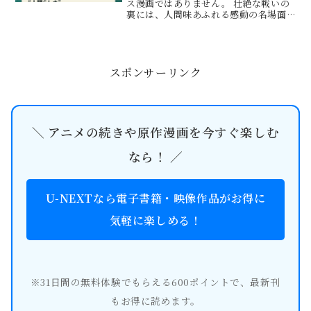
ス漫画ではありません。 壮絶な戦いの
裏には、人間味あふれる感動の名場面
が数多く存在し、多くの読者の心を打
っています。 この記事では、『忍者と
極道』の中でも特に涙を誘う感動シー
ンを厳選してご紹介します。この記...
スポンサーリンク
＼ アニメの続きや原作漫画を今すぐ楽しむ
なら！ ／
U-NEXTなら電子書籍・映像作品がお得に
気軽に楽しめる！
※31日間の無料体験でもらえる600ポイントで、最新刊
もお得に読めます。