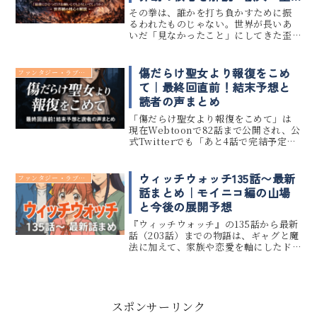
女・転生設定まとめ
その拳は、誰かを打ち負かすために振
るわれたものじゃない。世界が長いあ
いだ「見なかったこと」にしてきた歪
みを、それでもなお突きつけずにはい
られなかった、祈りに近い衝動だっ
た。『――――』は、表層だけをなぞれ
傷だらけ聖女より報復をこめ
ファンタジー・ラブコメ
ば、いわゆる“ざまぁ系ファンタジー”...
て｜最終回直前！結末予想と
読者の声まとめ
「傷だらけ聖女より報復をこめて」は
現在Webtoonで82話まで公開され、公
式Twitterでも「あと4話で完結予定」
とアナウンスされており、最終回が目
前に迫っています。キーワード「傷だら
け聖女より報復をこめて 最終回目前 結
ウィッチウォッチ135話〜最新
ファンタジー・ラブコメ
末の予想 読者...
話まとめ｜モイニコ編の山場
と今後の展開予想
『ウィッチウォッチ』の135話から最新
話（203話）までの物語は、ギャグと魔
法に加えて、家族や恋愛を軸にしたド
ラマ性が大きく進展した期間でした。
特に202話〜203話では、モリヒトとニ
コの関係や、摩夜（モイの母）の登場
によって物語が大きく動...
スポンサーリンク