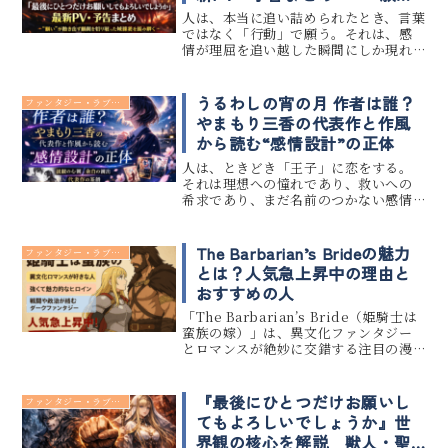
い”が動き出す瞬間を切り取っ
人は、本当に追い詰められたとき、言葉
た映像美を読み解く
ではなく「行動」で願う。それは、感
情が理屈を追い越した瞬間にしか現れ
ない、極めて人間的な反応だ。TVアニ
メ『最後にひとつだけお願いしてもよ
ろしいでしょうか』のPV映像は、最初
うるわしの宵の月 作者は誰？
ファンタジー・ラブコメ
から一貫してその瞬間だけを見つ...
やまもり三香の代表作と作風
から読む“感情設計”の正体
人は、ときどき「王子」に恋をする。
それは理想への憧れであり、救いへの
希求であり、まだ名前のつかない感情
への手探りでもある。けれど、その“王
子”が女の子だったとしたら――。その瞬
間、物語は単なる恋愛から、「自己認
The Barbarian’s Brideの魅力
ファンタジー・ラブコメ
識」の物語へと姿を変える。この...
とは？人気急上昇中の理由と
おすすめの人
「The Barbarian’s Bride（姫騎士は
蛮族の嫁）」は、異文化ファンタジー
とロマンスが絶妙に交錯する注目の漫
画・アニメ作品です。 2025年秋にはア
ニメ化も予定されており、今まさに人
気が急上昇中です。 この記事では、
『最後にひとつだけお願いし
ファンタジー・ラブコメ
「The ...
てもよろしいでしょうか』世
界観の核心を解説 獣人・聖