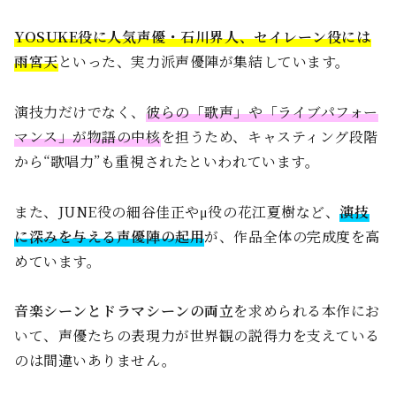
YOSUKE役に人気声優・石川界人、セイレーン役には
雨宮天
といった、実力派声優陣が集結しています。
演技力だけでなく、
彼らの「歌声」や「ライブパフォー
マンス」が物語の中核
を担うため、キャスティング段階
から“歌唱力”も重視されたといわれています。
また、JUNE役の細谷佳正やμ役の花江夏樹など、
演技
に深みを与える声優陣の起用
が、作品全体の完成度を高
めています。
音楽シーンとドラマシーンの両立
を求められる本作にお
いて、声優たちの表現力が世界観の説得力を支えている
のは間違いありません。