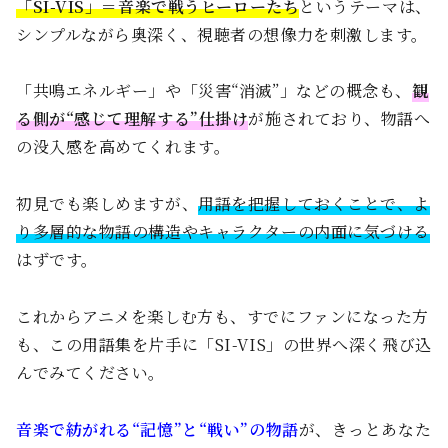
「SI-VIS」＝音楽で戦うヒーローたち
というテーマは、
シンプルながら奥深く、視聴者の想像力を刺激します。
「共鳴エネルギー」や「災害“消滅”」などの概念も、
観
る側が“感じて理解する”仕掛け
が施されており、物語へ
の没入感を高めてくれます。
初見でも楽しめますが、
用語を把握しておくことで、よ
り多層的な物語の構造やキャラクターの内面に気づける
はずです。
これからアニメを楽しむ方も、すでにファンになった方
も、この用語集を片手に「SI-VIS」の世界へ深く飛び込
んでみてください。
音楽で紡がれる“記憶”と“戦い”の物語
が、きっとあなた