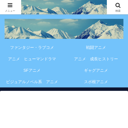
アニメ・漫画・VOD作品の見どころ、配信情報、登場人物や物語の考察を、作
品別・ジャンル別に分かりやすく紹介する専門ブログです。
メニュー
検索
ファンタジー・ラブコメ
戦闘アニメ
アニメ ヒューマンドラマ
アニメ 成長ヒストリー
SFアニメ
ギャグアニメ
ビジュアルノベル系 アニメ
スポ根アニメ