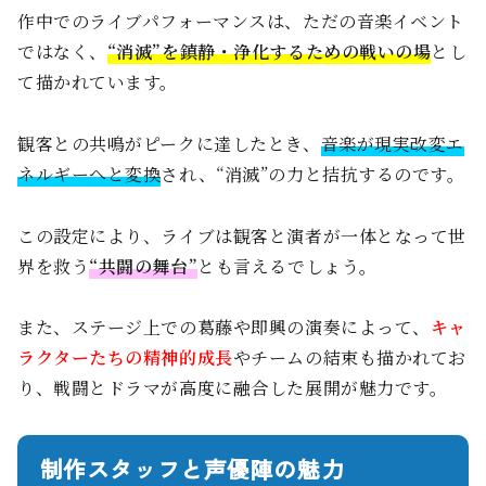
作中でのライブパフォーマンスは、ただの音楽イベント
ではなく、
“消滅”を鎮静・浄化するための戦いの場
とし
て描かれています。
観客との共鳴がピークに達したとき、
音楽が現実改変エ
ネルギーへと変換
され、“消滅”の力と拮抗するのです。
この設定により、ライブは観客と演者が一体となって世
界を救う
“共闘の舞台”
とも言えるでしょう。
また、ステージ上での葛藤や即興の演奏によって、
キャ
ラクターたちの精神的成長
やチームの結束も描かれてお
り、戦闘とドラマが高度に融合した展開が魅力です。
制作スタッフと声優陣の魅力