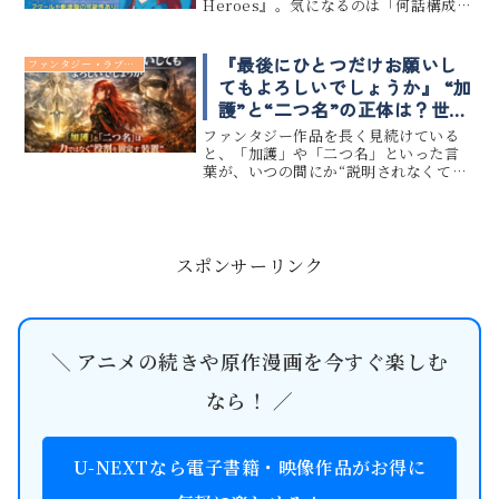
Heroes』。気になるのは「何話構成な
のか？」「放送クール数はどれくらい
か？」「完結時期はいつになるの
か？」という点です。現時点では公式発
『最後にひとつだけお願いし
ファンタジー・ラブコメ
表があ...
てもよろしいでしょうか』 “加
護”と“二つ名”の正体は？世界
設定をやさしく整理する解説
ファンタジー作品を長く見続けている
ガイド
と、「加護」や「二つ名」といった言
葉が、いつの間にか“説明されなくても
分かる前提”として扱われていることに
気づく。だが、『最後にひとつだけお
願いしてもよろしいでしょうか』を丁
寧に追っていくと、その違和感は、...
スポンサーリンク
＼ アニメの続きや原作漫画を今すぐ楽しむ
なら！ ／
U-NEXTなら電子書籍・映像作品がお得に