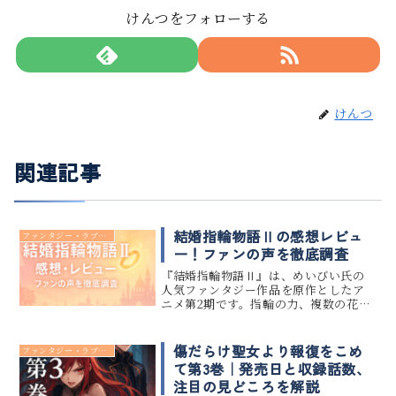
けんつをフォローする
けんつ
関連記事
結婚指輪物語Ⅱの感想レビュ
ファンタジー・ラブコメ
ー！ファンの声を徹底調査
『結婚指輪物語Ⅱ』は、めいびい氏の
人気ファンタジー作品を原作としたア
ニメ第2期です。指輪の力、複数の花
嫁、異世界ファンタジーという独自の
設定が特徴で、前作から注目を集めて
きました。この記事では、結婚指輪物
傷だらけ聖女より報復をこめ
ファンタジー・ラブコメ
語Ⅱの感想やレビューを徹底調査し、
て第3巻｜発売日と収録話数、
フ...
注目の見どころを解説