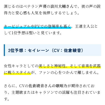
演じるのはベテラン声優の
浪川大輔さん
で、彼の声の説
得力と安心感も人気を後押しするでしょう。
キービジュアルやPVでの登場率も高く
、王道主人公と
して1位予想は堅いと見ています。
2位予想：セイレーン（CV：佐倉綾音）
女性キャラとしての
美しさと神秘性、そして音楽を武器
に戦うスタイル
が、ファンの心をつかんで離しません。
さらに、CVの
佐倉綾音さんの歌唱力
が期待されてお
り、主題歌またはキャラソンでの活躍も注目されていま
す。