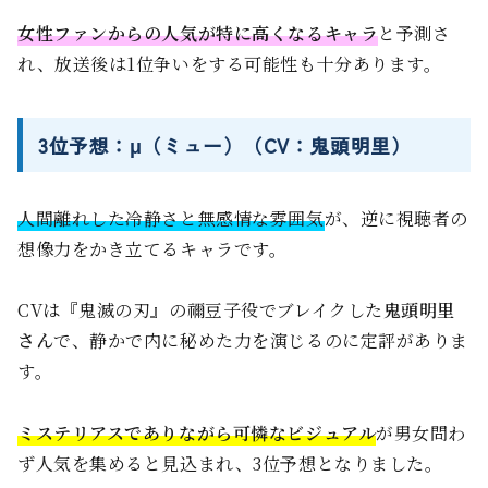
女性ファンからの人気が特に高くなるキャラ
と予測さ
れ、放送後は1位争いをする可能性も十分あります。
3位予想：μ（ミュー）（CV：鬼頭明里）
人間離れした冷静さと無感情な雰囲気
が、逆に視聴者の
想像力をかき立てるキャラです。
CVは『鬼滅の刃』の禰豆子役でブレイクした
鬼頭明里
さん
で、静かで内に秘めた力を演じるのに定評がありま
す。
ミステリアスでありながら可憐なビジュアル
が男女問わ
ず人気を集めると見込まれ、3位予想となりました。