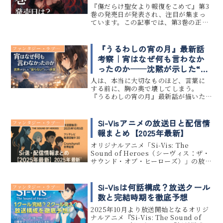
『傷だらけ聖女より報復をこめて』第3
巻の発売日が発表され、注目が集まっ
ています。この記事では、第3巻の正式
な発売日と予想される収録話数、そし
て物語の見どころを詳しくご紹介しま
す。ダークファンタジーと美麗なフルカ
『うるわしの宵の月』最新話
ファンタジー・ラブコメ
ラーが魅力の本作、どのような展...
考察｜宵はなぜ何も言わなか
ったのか──沈黙が示した“戻
らない”という決意
人は、本当に大切なものほど、言葉に
する前に、胸の奥で壊してしまう。
『うるわしの宵の月』最新話が描いた
のは、感情の爆発でも、劇的な告白で
もない。関係が壊れる音がしないま
ま、心だけが先へ進んでしまう瞬間だ
Si-Visアニメの放送日と配信情
ファンタジー・ラブコメ
った。僕はこれまで、数百本以上の恋
報まとめ【2025年最新】
愛作品...
オリジナルアニメ「Si-Vis: The
Sound of Heroes（シーヴィス：ザ・
サウンド・オブ・ヒーローズ）」の放
送日や配信情報が公開されました。
2025年10月5日（日）よりフジテレビ
ほかにて放送開始が決定し、放送時間
Si-Visは何話構成？放送クール
ファンタジー・ラブコメ
は毎週日曜...
数と完結時期を徹底予想
2025年10月より放送開始となるオリジ
ナルアニメ『Si-Vis: The Sound of