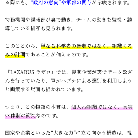
る際にも、
“政府の意向”や軍部の関与
が示唆されます。
特務機関や諜報部が裏で動き、チームの動きを監視・誘
導している描写も見られます。
このことから、
単なる科学者の暴走ではなく、組織ぐる
みの計画
であることが伺えるのです。
『LAZARUS ラザロ』では、製薬企業が裏でデータ改ざ
んを行っていたり、軍がハプナによる選別を利用しよう
と画策する場面も描かれています。
つまり、この物語の本質は、
個人vs組織ではなく、真実
vs体制の衝突
なのです。
国家や企業といった“大きな力”に立ち向かう構造は、視