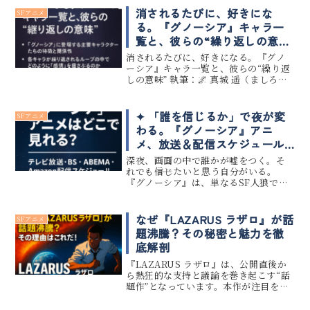
た“人間の根源”でもある。孤独な宇宙を
消されるたびに、好きにな
SFアニメ
漂いながら、信頼と裏切りを繰...
る。『グノーシア』キャラ一
覧と、彼らの“繰り返しの意
味”。
消されるたびに、好きになる。『グノ
ーシア』キャラ一覧と、彼らの“繰り返
しの意味” 執筆：🌌 真城 遥（ましろ・
はるか）｜更新日：2025-10-21 『グノ
ーシア』に登場するキャラクターたち
は、何度も繰り返される時間の中で出
✦ 「誰を信じるか」で夜が変
SFアニメ
会い、消え、また...
わる。『グノーシア』アニ
メ、放送＆配信スケジュール
完全ガイド
深夜、画面の中で誰かが嘘をつく。そ
れでも――信じたいと思う自分がいる。
『グノーシア』は、単なるSF人狼では
ない。それは、「誰かを信じる」とい
う行為そのものを実験する装置だ。私
は広告と脚本の世界で、“感情の設計”を
なぜ『LAZARUS ラザロ』が話
SFアニメ
仕事にしてきた。人がどの瞬間...
題沸騰？その秘密と魅力を徹
底解剖
『LAZARUS ラザロ』は、公開直後か
ら熱狂的な支持と議論を巻き起こす“話
題作”となっています。本作が注目を集
める理由は、ただ映像が美しいだけで
はありません──哲学的テーマ、音響・