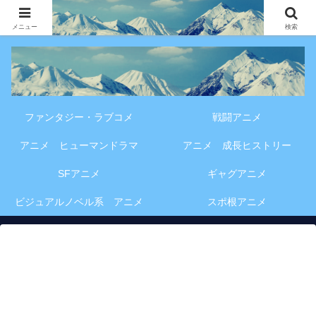
アニメ・漫画・VOD作品の見どころ、配信情報、登場人物や物語の考察を、作
品別・ジャンル別に分かりやすく紹介する専門ブログです。
メニュー
検索
ファンタジー・ラブコメ
戦闘アニメ
アニメ ヒューマンドラマ
アニメ 成長ヒストリー
SFアニメ
ギャグアニメ
ビジュアルノベル系 アニメ
スポ根アニメ