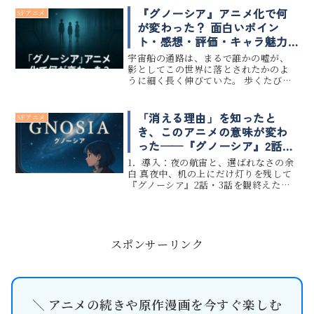
演出・アクションの完成度が、視聴体
『グノーシア』アニメ化で何
SFアニメ
験を根底から揺さぶります...
が変わった？ 面白いポイン
ト・感想・評価・キャラ魅力
を真城遥が語る
宇宙船の通路は、まるで誰かの嘘が、
影としてこの世界に落とされたかのよ
うに細く長く伸びていた。 歩くたび、
その影がこちらの足音よりも先に震え
る――。 アニメ版『グノーシア』第1話は、
私がこれまで数百本のアニメを観てき
「消える理由」を知ったと
SFアニメ
た中でも珍しい、 「不安の...
き、このアニメの意味が変わ
った──『グノーシア』2話・
3話が描いた“美しい喪失”の正
1．導入：夜の航宙と、選ばれなさの余
体
白 真夜中、机の上にだけ灯りを残して
『グノーシア』2話・3話を観終えたと
き、私はふとペンを持つ手を止めまし
た。 記事執筆者として多くの作品にお
ける「人の感情の起点」を見てきたけ
れど、 この作品が残す静けさ...
スポンサーリンク
＼ アニメの続きや原作漫画を今すぐ楽しむ