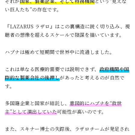
それが
国家、製薬企業、そして特務機関
という“見えな
い巨人たち”の存在です。
『LAZARUS ラザロ』はこの裏構造に鋭く切り込み、視
聴者の想像を超えるスケールで陰謀を描いています。
ハプナは極めて短期間で世界中に流通しました。
これは単なる医療的需要では説明できず、
政府機関や国
際的な製薬会社の後押し
があったと考えるのが自然で
す。
多国籍企業と国家が結託し、
意図的にハプナを“救世
主”として演出していた
可能性が高いのです。
また、スキナー博士の失踪後、ラザロチームが発足され