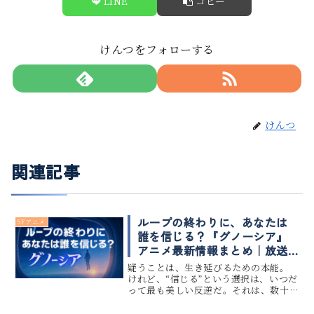
LINE
コピー
けんつをフォローする
けんつ
関連記事
ループの終わりに、あなたは
SFアニメ
誰を信じる？『グノーシア』
アニメ最新情報まとめ｜放送
日・制作会社・配信チャンネ
疑うことは、生き延びるための本能。
ル・原作との違い解説
けれど、“信じる”という選択は、いつだ
って最も美しい反逆だ。それは、数十
年にわたりアニメ脚本の構造を観察し
てきた私にとって、何度も目にしてき