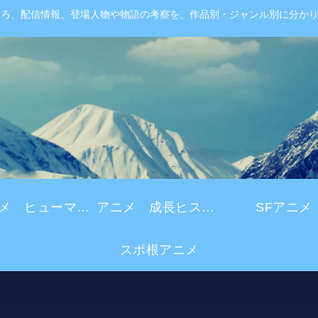
ころ、配信情報、登場人物や物語の考察を、作品別・ジャンル別に分か
アニメ ヒューマンドラマ
アニメ 成長ヒストリー
SFアニメ
スポ根アニメ