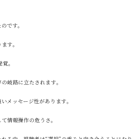
たのです。
ります。
発覚。
存の岐路に立たされます。
強いメッセージ性があります。
して情報操作の危うさ。
かれる中、
視聴者は“選択”の重みと向き合うことになり