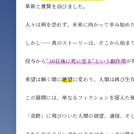
革新と賞賛を浴びました。
人々は病を恐れず、未来に向かって歩み始め
しかし──真のストーリーは、そこから始ま
投与から
“30日後に死に至る”という副作用
が
希望は瞬く間に
絶望
に変わり、人類は再び生
この展開には、単なるフィクションを超えた
「奇跡」に飛びついた人間の欲望、過信、そ
それらがスリリングかつドラマティックに描