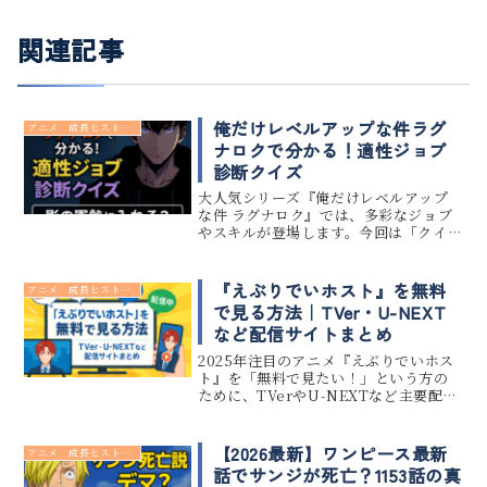
関連記事
俺だけレベルアップな件ラグ
アニメ 成長ヒストリー
ナロクで分かる！適性ジョブ
診断クイズ
大人気シリーズ『俺だけレベルアップ
な件 ラグナロク』では、多彩なジョブ
やスキルが登場します。今回は「クイ
ズ」を通して、あなたがどのジョブに
適性を持っているのかを診断できる企
画をご用意しました。「影の軍勢」に
『えぶりでいホスト』を無料
アニメ 成長ヒストリー
入れるのか？それとも別のジョブがぴ...
で見る方法｜TVer・U-NEXT
など配信サイトまとめ
2025年注目のアニメ『えぶりでいホス
ト』を「無料で見たい！」という方の
ために、TVerやU-NEXTなど主要配信
サイトの最新情報をまとめました。放
送直後の見逃し配信から、無料トライ
アルでの視聴方法、各サイトの対応状
【2026最新】ワンピース最新
アニメ 成長ヒストリー
況まで詳しく解説します。...
話でサンジが死亡？1153話の真