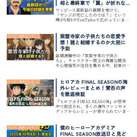
相と最終章で「翼」が折れな
い脚本構造的理由
ワンピース最新話の展開を受けて、
「サンジが死亡したのでは？」という
噂がSNSやYouTubeで広がっていま
す。確かに戦いが激化する中で、サンジ
が重傷を負ったシーンは多くのファン
に衝撃を与えましたが、果たして本当
紫雲寺家の子供たちの恋愛予
アニメ 成長ヒストリー
に命を落としたのでしょうか？本...
想！誰と結婚するのか大胆に
予測
話題沸騰中の『紫雲寺家の子供た
ち』。キャラクター同士の複雑な関係
や心理描写が注目を集める中、読者の
間では「誰と誰が結ばれるのか？」と
いう恋愛予想が盛り上がりを見せてい
ます。この記事では、主要キャラクター
ヒロアカ FINAL SEASONの海
アニメ 成長ヒストリー
たちの関係性や描写をもとに、最終的
外レビューまとめ！賛否の声
に誰...
を徹底検証
『ヒロアカ FINAL SEASON』が世界
中で放送され、多くの海外ファンやメ
ディアからレビューが寄せられていま
す。 本記事では、ヒロアカ FINAL
SEASONに対する海外の反応やレビュ
ーを徹底的に調査・分析し、評価の傾
僕のヒーローアカデミア
アニメ 成長ヒストリー
向や注目ポイント...
FINAL SEASON放送日と見ど