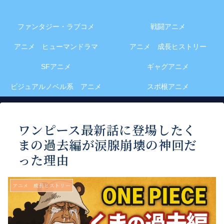
ファンタジー・ラブコメ
戦闘アニメ
アニメ ヒューマンドラマ
アニメ 成長ヒストリー
SFアニメ
ギャグアニメ
ビジュアルノベル系 アニメ
スポ根アニメ
ワンピース最新話に登場したく
まの過去編が涙腺崩壊の神回だ
った理由
アニメ 成長ヒストリー