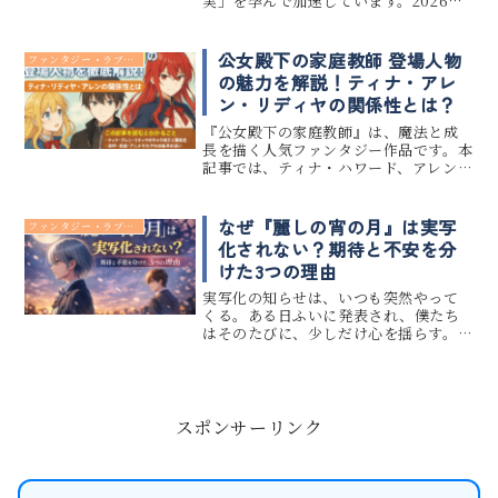
実」を孕んで加速しています。2026年1
月に発売された最新11巻。皆さんはも
う、あのページを捲る手が震えるほど
の衝撃を体験しましたか？ 私は読み終
公女殿下の家庭教師 登場人物
ファンタジー・ラブコメ
えた後、しばらく夜空を...
の魅力を解説！ティナ・アレ
ン・リディヤの関係性とは？
『公女殿下の家庭教師』は、魔法と成
長を描く人気ファンタジー作品です。本
記事では、ティナ・ハワード、アレン、
リディヤといった主要登場人物のプロ
フィールや、彼らの複雑で魅力的な関
係性にフォーカスします。漫画や小説、
なぜ『麗しの宵の月』は実写
ファンタジー・ラブコメ
アニメを通じて描かれる師弟関係...
化されない？期待と不安を分
けた3つの理由
実写化の知らせは、いつも突然やって
くる。ある日ふいに発表され、僕たち
はそのたびに、少しだけ心を揺らす。で
も――この作品だけは、なぜか来ない。
『麗しの宵の月』を読み終えた夜、感
情が静かに沈んでいくあの感覚のま
ま、検索窓に言葉を打ち込んだ人は、...
スポンサーリンク