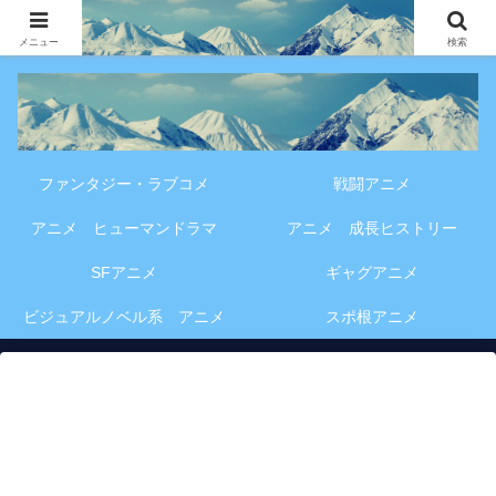
アニメ・漫画・VOD作品の見どころ、配信情報、登場人物や物語の考察を、作
品別・ジャンル別に分かりやすく紹介する専門ブログです。
メニュー
検索
ファンタジー・ラブコメ
戦闘アニメ
アニメ ヒューマンドラマ
アニメ 成長ヒストリー
SFアニメ
ギャグアニメ
ビジュアルノベル系 アニメ
スポ根アニメ