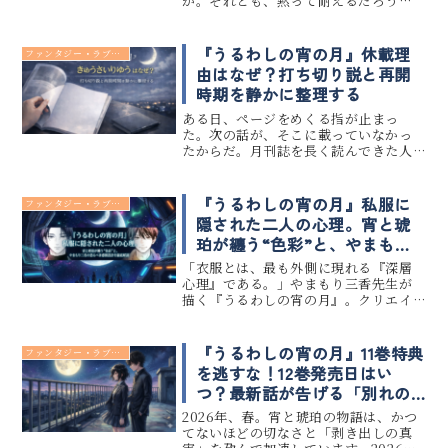
か。それとも、黙って耐えるだろう
か。長くアニメや物語を見続けてき
て、僕は何度もこの問いに出会ってき
た。多くの作品は、涙か忍耐を選ばせ
『うるわしの宵の月』休載理
ファンタジー・ラブコメ
る。だが、『最後にひとつだけお願い
由はなぜ？打ち切り説と再開
しても...
時期を静かに整理する
ある日、ページをめくる指が止まっ
た。次の話が、そこに載っていなかっ
たからだ。月刊誌を長く読んできた人
なら、この感覚を知っている。楽しみ
にしていた作品が、ふと姿を見せない
夜の、不意に胸が冷える感じ。この記事
『うるわしの宵の月』私服に
ファンタジー・ラブコメ
でわかること『うるわしの宵の月』は
隠された二人の心理。宵と琥
本...
珀が纏う“色彩”と、やまもり
三香の恐るべき感情設計を徹
「衣服とは、最も外側に現れる『深層
底解剖
心理』である。」やまもり三香先生が
描く『うるわしの宵の月』。クリエイ
ティブの最前線で数万のビジュアルを
解析してきた僕の眼には、作中のキャ
ラクターたちが纏う衣服が、単なるフ
『うるわしの宵の月』11巻特典
ファンタジー・ラブコメ
ァッションの枠を超えた恐ろしい精度
を逃すな！12巻発売日はい
の...
つ？最新話が告げる「別れの
予感」と二人の王子の決断
2026年、春。宵と琥珀の物語は、かつ
てないほどの切なさと「剥き出しの真