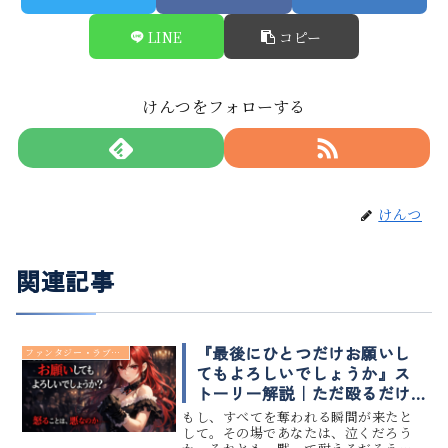
LINE
コピー
けんつをフォローする
けんつ
関連記事
『最後にひとつだけお願いし
ファンタジー・ラブコメ
てもよろしいでしょうか』ス
トーリー解説｜ただ殴るだけ
で終わらない理由
もし、すべてを奪われる瞬間が来たと
して。その場であなたは、泣くだろう