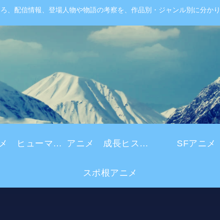
ころ、配信情報、登場人物や物語の考察を、作品別・ジャンル別に分か
アニメ ヒューマンドラマ
アニメ 成長ヒストリー
SFアニメ
スポ根アニメ