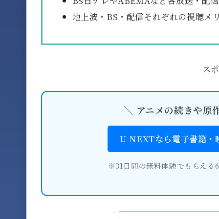
BS日テレやABEMAなど各放送・配
地上波・BS・配信それぞれの視聴メ
ス
＼ アニメの続きや原
U-NEXTなら電子書籍
※31日間の無料体験でもらえる