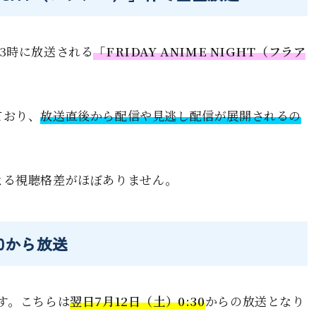
3時に放送される
「FRIDAY ANIME NIGHT（フラア
ており、
放送直後から配信や見逃し配信が展開されるの
よる視聴格差がほぼありません。
30から放送
す。こちらは
翌日7月12日（土）0:30
からの放送となり