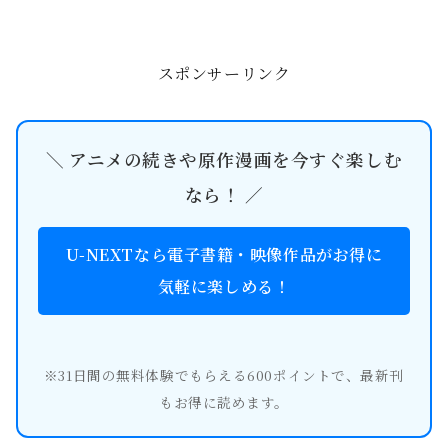
ト（U-NEXT・アマプラ・ネトフ
リ）、原作のどこまでがアニメ化され
るかを徹底解剖。10巻から始まる伝説
を目撃せよ。
スポンサーリンク
＼ アニメの続きや原作漫画を今すぐ楽しむ
なら！ ／
U-NEXTなら電子書籍・映像作品がお得に
気軽に楽しめる！
※31日間の無料体験でもらえる600ポイントで、最新刊
もお得に読めます。