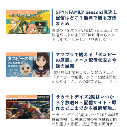
ット上では『おやすみプンプン』や
『ドラえもん』との比較が数多く語ら
れており、それぞれとの共通点や対比
SPY×FAMILY Season3見逃し
アニメ ヒューマンドラマ
が注目されています。本記事では、『タ
配信はどこ？無料で観る方法
コ...
まとめ
待望の『SPY×FAMILY Season3』の
放送がいよいよ2025年10月からスター
トします。 しかし、「見逃した！」と
いう方や「無料で視聴したい」と考え
ている方にとって、どこで配信される
のかは気になるポイントですよね。 こ
アマプラで観れる『タコピー
アニメ ヒューマンドラマ
の記事では、...
の原罪』アニメ配信状況と今
後の展開
2025年6月28日より、話題のアニメ
『タコピーの原罪』がついに配信開始
となりました。この記事では、「アマ
プラで観れるの？」という疑問に対
し、Amazonプライム・ビデオでの配
信状況をはじめ、他の配信サービスでの
サカモトデイズ2期はいつか
アニメ ヒューマンドラマ
展開、そして今後の地上波や続...
ら？放送日・配信サイト・原
作のどこまでかを徹底解説
【2026年4月最新】
サカモトデイズ2期はいつ？2026年4月
最新情報。目黒蓮主演の実写映画公開
で加速する熱狂。放送予定や配信サイ