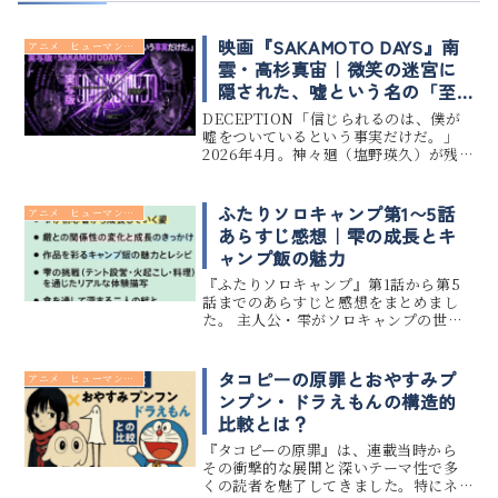
映画『SAKAMOTO DAYS』南
アニメ ヒューマンドラマ
雲・高杉真宙｜微笑の迷宮に
隠された、嘘という名の「至
高の誠実」
DECEPTION「信じられるのは、僕が
嘘をついているという事実だけだ。」
2026年4月。神々廻（塩野瑛久）が残
した「絶対零度の静寂」は、劇場の空
気を一瞬で凍りつかせました。しか
し、映画『SAKAMOTO DAYS』という
ふたりソロキャンプ第1〜5話
アニメ ヒューマンドラマ
巨大なパズルは、休...
あらすじ感想｜雫の成長とキ
ャンプ飯の魅力
『ふたりソロキャンプ』第1話から第5
話までのあらすじと感想をまとめまし
た。 主人公・雫がソロキャンプの世界
に足を踏み入れ、成長していく姿は見
どころ満載です。 さらに、作品中に登
場するリアルで美味しそうなキャンプ
タコピーの原罪とおやすみプ
アニメ ヒューマンドラマ
飯も視聴者を惹きつけています。...
ンプン・ドラえもんの構造的
比較とは？
『タコピーの原罪』は、連載当時から
その衝撃的な展開と深いテーマ性で多
くの読者を魅了してきました。特にネ