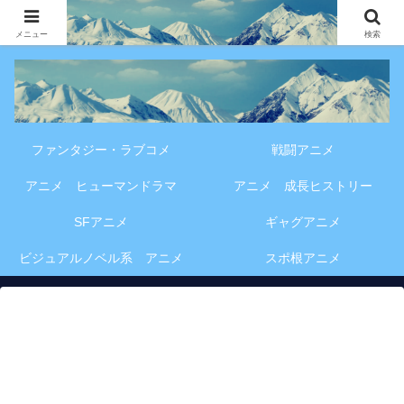
アニメ・漫画・VOD作品の見どころ、配信情報、登場人物や物語の考察を、作
品別・ジャンル別に分かりやすく紹介する専門ブログです。
メニュー
検索
ファンタジー・ラブコメ
戦闘アニメ
アニメ ヒューマンドラマ
アニメ 成長ヒストリー
SFアニメ
ギャグアニメ
ビジュアルノベル系 アニメ
スポ根アニメ