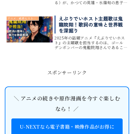
る）が、かつての英雄・水篠旬の息子
として登場します。しかし彼の物語は、
両親が行方不明という“喪失”から始まり
ます。幼くして親のぬくもりを失った護
えぶりでいホスト主題歌は鬼
アニメ 成長ヒストリー
は、その空白を埋めるように...
龍院翔！歌詞の意味と世界観
を深掘り
2025年の話題アニメ『えぶりでいホス
ト』の主題歌を担当するのは、ゴール
デンボンバーの鬼龍院翔さんであるこ
とが発表され、音楽ファン・アニメフ
ァンの双方から注目を集めています。本
記事では、鬼龍院翔さんが『えぶりで
いホスト』の主題歌を手がけるこ...
スポンサーリンク
＼ アニメの続きや原作漫画を今すぐ楽しむ
なら！ ／
U-NEXTなら電子書籍・映像作品がお得に