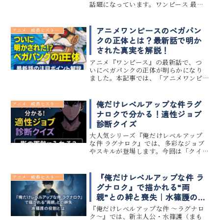
話題になっています。ワンピース 最新
話 くま 過去編の内容は、彼をただのバ
スターコール兵器ではなく“愛に生きた
男”として描き出しました。この記事で
アニメワンピースのベガパン
アニメ 成長ヒストリー
は、ワンピース 最新話...
クの正体とは？最新話で明か
された真実を解説！
アニメ『ワンピース』の最新話で、つ
いにベガパンクの正体が明らかになり
ました。本記事では、「アニメワンピ
ース」「ベガパンク」「正体」「最新
話」というキーワードから、多くの視
聴者が気になっている重要なポイント
俺だけレベルアップな件ラグ
アニメ 成長ヒストリー
や考察をまとめています。ベガパンク
ナロクで分かる！適性ジョブ
の...
診断クイズ
大人気シリーズ『俺だけレベルアップ
な件 ラグナロク』では、多彩なジョブ
やスキルが登場します。今回は「クイ
ズ」を通して、あなたがどのジョブに
適性を持っているのかを診断できる企
画をご用意しました。「影の軍勢」に
『俺だけレベルアップな件 ラ
アニメ 成長ヒストリー
入れるのか？それとも別のジョブがぴ...
グナロク』で描かれる“両
親”との絆と喪失｜水篠護の役
割とは
『俺だけレベルアップな件 ～ラグナロ
ク～』では、新主人公・水篠護（まも