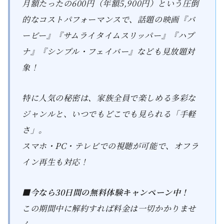
月額たったの600円（年額5,900円）という圧倒
的なコストパフォーマンスで、話題の映画『バ
ービー』『サムライタイムスリッパー』『ハプ
ナ』『シンプル・フェイバー』なども見放題対
象！
特に人気の秘密は、家族全員で楽しめる多彩な
ジャンルと、いつでもどこでも見られる「手軽
さ」。
スマホ・PC・テレビでの視聴が可能で、オフラ
イン再生も対応！
■今なら30日間の無料体験キャンペーン中！
この期間中に解約すれば料金は一切かかりませ