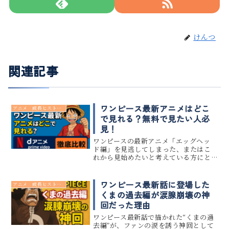
けんつ
関連記事
ワンピース最新アニメはどこ
アニメ 成長ヒストリー
で見れる？無料で見たい人必
見！
ワンピースの最新アニメ「エッグヘッ
ド編」を見逃してしまった、またはこ
れから見始めたいと考えている方にと
って、どの配信サービスで視聴できる
のかは重要な情報です。この記事では、
Netflix、dアニメストア、Amazonプ
ワンピース最新話に登場した
アニメ 成長ヒストリー
ライム・ビデオをはじめ...
くまの過去編が涙腺崩壊の神
回だった理由
ワンピース最新話で描かれた“くまの過
去編”が、ファンの涙を誘う神回として