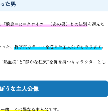
った男
友「飛鳥＝R＝クロイツ」（あの男）との決別
を選んだ
いった、
哲学的なテーマを抱えた主人公でもあります
。
、
“熱血漢”と“静かな狂気”を併せ持つ
キャラクターとし
ぼうな主人公像
ロー像」とは異なる主人公
です。