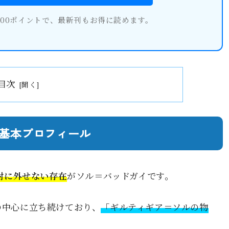
600ポイントで、最新刊もお得に読めます。
目次
基本プロフィール
対に外せない存在
がソル＝バッドガイです。
の中心に立ち続けており、
「ギルティギア＝ソルの物