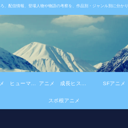
ころ、配信情報、登場人物や物語の考察を、作品別・ジャンル別に分か
アニメ ヒューマンドラマ
アニメ 成長ヒストリー
SFアニメ
スポ根アニメ