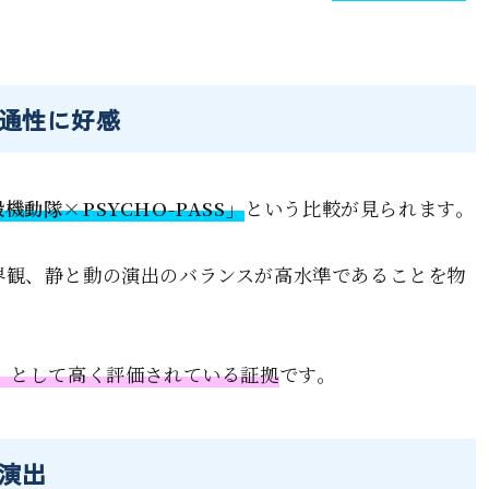
通性に好感
動隊×PSYCHO-PASS」
という比較が見られます。
界観、静と動の演出のバランスが高水準であることを物
」として高く評価されている証拠
です。
演出