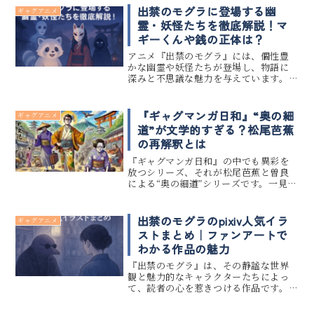
では、そんな『ギャグマンガ日和』が
出禁のモグラに登場する幽
ギャグアニメ
なぜここまで長く愛されている...
霊・妖怪たちを徹底解説！マ
ギーくんや銭の正体は？
アニメ『出禁のモグラ』には、個性豊
かな幽霊や妖怪たちが登場し、物語に
深みと不思議な魅力を与えています。
特にマギーくんや銭、浮雲といったキ
ャラクターは、単なる怪異ではなく、
それぞれに切実な背景や役割を持つ存
『ギャグマンガ日和』“奥の細
ギャグアニメ
在です。 この記事では、出禁のモグ...
道”が文学的すぎる？松尾芭蕉
の再解釈とは
『ギャグマンガ日和』の中でも異彩を
放つシリーズ、それが松尾芭蕉と曽良
による“奥の細道”シリーズです。一見た
だの不条理ギャグに見えるこのシリー
ズですが、実は文学的な背景と深い皮
肉、そして松尾芭蕉という文化アイコ
出禁のモグラのpixiv人気イラ
ギャグアニメ
ンの再解釈としても注目されていま...
ストまとめ｜ファンアートで
わかる作品の魅力
『出禁のモグラ』は、その静謐な世界
観と魅力的なキャラクターたちによっ
て、読者の心を惹きつける作品です。
pixivでは、そんな『出禁のモグラ』の
ファンによるイラストがじわじわと増