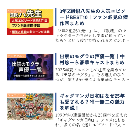
3年Z組銀八先生の人気エピソ
ギャグアニメ
ードBEST10｜ファン必見の傑
作回まとめ
『3年Z組銀八先生』は、『銀魂』のキ
ャラクターたちがもし学園に通ってい
たら？という設定で描かれるスピンオ
フ作品です。ドタバタ学園コメディとし
て笑いあり、時に感動もあるエピソー
ドは、ファンの間で長く愛されていま
出禁のモグラの声優一覧｜中
ギャグアニメ
す。この記事では、ファンの口コミ...
村悠一ら豪華キャストまとめ
2025年夏アニメとして注目を集めてい
る『出禁のモグラ』。その魅力のひと
つが、実力派声優による豪華なキャス
ト陣です。 本記事では、中村悠一さん
や藤井ゆきよさんをはじめとする『出
禁のモグラ』の主要キャストを一覧で
ギャグマンガ日和はなぜ25年
ギャグアニメ
紹介します。 気になるキャラク...
も愛される？唯一無二の魅力
を解説！
1999年の連載開始から25周年を迎えた
『ギャグマンガ日和』。アニメ化もさ
れ、多くの名（迷）エピソードで人々
の笑いをかっさらってきた本作は、今
なお根強い人気を誇っています。本記事