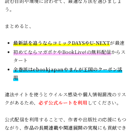
読む目的や環境に合わせて、最適な方法を選びましょ
う。
まとめると、
最新話を追うならコミックDAYSやU-NEXT
が最速
初めてならマガポケやBookLive!の無料配信
からス
タート
全巻派はebookjapanやまんが王国のクーポン活
用
違法サイトを使うとウイルス感染や個人情報漏洩のリス
クがあるため、
必ず公式ルートを利用
してください。
公式配信を利用することで、作者や出版社の応援にもつ
ながり、
作品の長期連載や関連展開の実現
にも貢献でき