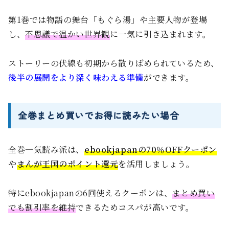
第1巻では物語の舞台「もぐら湯」や主要人物が登場
し、
不思議で温かい世界観
に一気に引き込まれます。
ストーリーの伏線も初期から散りばめられているため、
後半の展開をより深く味わえる準備
ができます。
全巻まとめ買いでお得に読みたい場合
全巻一気読み派は、
ebookjapanの70％OFFクーポン
や
まんが王国のポイント還元
を活用しましょう。
特にebookjapanの6回使えるクーポンは、
まとめ買い
でも割引率を維持
できるためコスパが高いです。