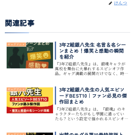
けんつ
関連記事
3年Z組銀八先生 名言＆名シー
ギャグアニメ
ンまとめ！爆笑と感動の瞬間
を紹介
『3年Z組銀八先生』は、銀魂キャラが
高校を舞台に大暴れするスピンオフ作
品。ギャグ満載の展開だけでなく、時
に胸を打つ感動的な名シーンや名言も
散りばめられています。この記事では、
シリーズの中から特に印象的な「爆笑
3年Z組銀八先生の人気エピソ
ギャグアニメ
の瞬間」と「感動の名言・名場面」...
ードBEST10｜ファン必見の傑
作回まとめ
『3年Z組銀八先生』は、『銀魂』のキ
ャラクターたちがもし学園に通ってい
たら？という設定で描かれるスピンオ
フ作品です。ドタバタ学園コメディとし
て笑いあり、時に感動もあるエピソー
ドは、ファンの間で長く愛されていま
出禁のモグラ第10巻特装版と
ギャグアニメ