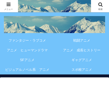
アニメ・漫画・VOD作品の見どころ、配信情報、登場人物や物語の考察を、作
品別・ジャンル別に分かりやすく紹介する専門ブログです。
メニュー
検索
ファンタジー・ラブコメ
戦闘アニメ
アニメ ヒューマンドラマ
アニメ 成長ヒストリー
SFアニメ
ギャグアニメ
ビジュアルノベル系 アニメ
スポ根アニメ