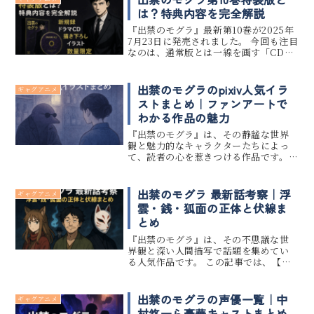
す。この記事では、ファンの口コミ...
は？特典内容を完全解説
『出禁のモグラ』最新第10巻が2025年
7月23日に発売されました。 今回も注目
なのは、通常版とは一線を画す「CD付
き特装版」の豪華な特典内容です。 こ
の記事では、第10巻のストーリー概要
はもちろん、特装版の内容や書店別の
出禁のモグラのpixiv人気イラ
ギャグアニメ
限定特典まで、徹底...
ストまとめ｜ファンアートで
わかる作品の魅力
『出禁のモグラ』は、その静謐な世界
観と魅力的なキャラクターたちによっ
て、読者の心を惹きつける作品です。
pixivでは、そんな『出禁のモグラ』の
ファンによるイラストがじわじわと増
え始め、人気を集めています。 今回
出禁のモグラ 最新話考察｜浮
ギャグアニメ
は、pixivに投稿されたフ...
雲・銭・狐面の正体と伏線ま
とめ
『出禁のモグラ』は、その不思議な世
界観と深い人間描写で話題を集めてい
る人気作品です。 この記事では、【ネ
タバレあり】で最新話までのストーリ
ーを追いながら、物語の鍵を握る「浮
雲」「銭」「狐面」の3キャラクターに
出禁のモグラの声優一覧｜中
ギャグアニメ
焦点を当て、彼らの正体や物語にお...
村悠一ら豪華キャストまとめ