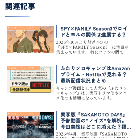
関連記事
SPY×FAMILY Season3でロイ
アニメ ヒューマンドラマ
ドとヨルの関係は進展する？
2025年10月より放送予定の
「SPY×FAMILY Season3」に注目が
集まっています。 特にファンの間で気
になるのは、ロイドとヨルの関係が恋
愛的に進展するのかという点です。 今
回は、原作の展開やファンの考察をも
ふたりソロキャンプはAmazon
アニメ ヒューマンドラマ
とに、「SPY×FAM...
プライム・Netflixで見れる？
最新配信状況まとめ
キャンプ漫画として人気の『ふたりソ
ロキャンプ』は、実写ドラマ化やアニ
メ化でも話題になっています。
「AmazonプライムやNetflixで見れる
の？」と気になっている方のために、
2025年8月時点での最新配信状況をま
実写版『SAKAMOTO DAYS』
アニメ ヒューマンドラマ
とめました。 ドラマ版と...
予告動画の“ノイズ”を解析。
今田美桜はどこに消えた？福
田監督が隠した「スラー役」
2026年4月、実写映画『SAKAMOTO