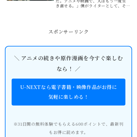
だ。アニメや映画で、人はもう一度生
き直せる。」僕がライターとして、そ
してクリエイティブディレクターとし
て数々の感情設計に携わる中で、これ
ほどまでに「日常という名の聖域」を
過激に、かつ美しく描き切った作品に
は...
スポンサーリンク
＼ アニメの続きや原作漫画を今すぐ楽しむ
なら！ ／
U-NEXTなら電子書籍・映像作品がお得に
気軽に楽しめる！
※31日間の無料体験でもらえる600ポイントで、最新刊
もお得に読めます。