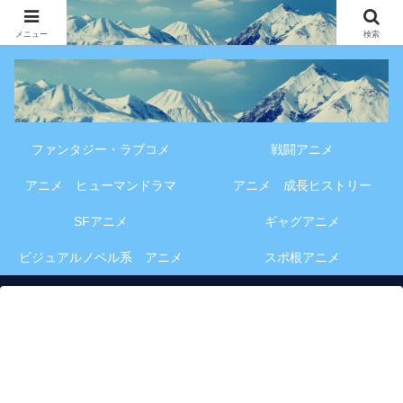
アニメ・漫画・VOD作品の見どころ、配信情報、登場人物や物語の考察を、作
品別・ジャンル別に分かりやすく紹介する専門ブログです。
メニュー
検索
ファンタジー・ラブコメ
戦闘アニメ
アニメ ヒューマンドラマ
アニメ 成長ヒストリー
SFアニメ
ギャグアニメ
ビジュアルノベル系 アニメ
スポ根アニメ