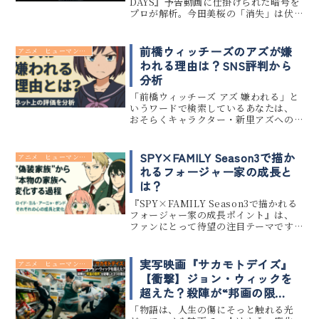
の正体とは。
DAYS』予告動画に仕掛けられた暗号を
プロが解析。今田美桜の「消失」は伏
線か？福田雄一監督が隠したスラー役
の正体とは。目黒蓮、高橋文哉に続く
「最後のピース」を現像（考察）す
前橋ウィッチーズのアズが嫌
アニメ ヒューマンドラマ
る。
われる理由は？SNS評判から
分析
「前橋ウィッチーズ アズ 嫌われる」と
いうワードで検索しているあなたは、
おそらくキャラクター・新里アズへの
視聴者のネガティブな反応が気になっ
ているはずです。本記事では『前橋ウィ
ッチーズ』のアズがなぜ嫌われるの
SPY×FAMILY Season3で描か
アニメ ヒューマンドラマ
か、その理由をネット上の評判や感...
れるフォージャー家の成長と
は？
『SPY×FAMILY Season3で描かれる
フォージャー家の成長ポイント』は、
ファンにとって待望の注目テーマです。
ロイド、ヨル、アーニャ、ボンドそれぞ
れが、これまでの役割や仮面を乗り越
え、より深い絆を築いていく姿が描か
実写映画『サカモトデイズ』
アニメ ヒューマンドラマ
れます。 今回は...
【衝撃】ジョン・ウィックを
超えた？殺陣が“邦画の限
界”を破壊した3つの理由
「物語は、人生の傷にそっと触れる光