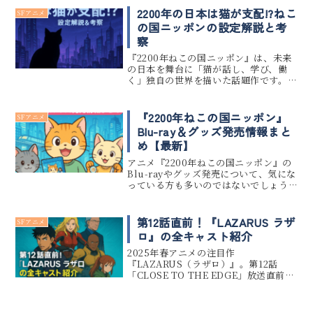
り上げられていく様子が描かれ、早く
2200年の日本は猫が支配!?ねこ
SFアニメ
も話題沸騰中です。この記事で...
の国ニッポンの設定解説と考
察
『2200年ねこの国ニッポン』は、未来
の日本を舞台に「猫が話し、学び、働
く」独自の世界を描いた話題作です。
2200年の社会では、少子化の影響で猫
の存在感が増し、人間と猫がほぼ対等
に共存しています。本記事では、この斬
『2200年ねこの国ニッポン』
SFアニメ
新な設定を整理しつつ、「猫...
Blu-ray＆グッズ発売情報まと
め【最新】
アニメ『2200年ねこの国ニッポン』の
Blu-rayやグッズ発売について、気にな
っている方も多いのではないでしょう
か。 現時点ではBlu-rayやDVDの発売
は未発表ですが、原作単行本や雑誌で
の関連キャンペーンはすでに行われて
第12話直前！『LAZARUS ラザ
SFアニメ
います。 ここ...
ロ』の全キャスト紹介
2025年春アニメの注目作
『LAZARUS（ラザロ）』。第12話
「CLOSE TO THE EDGE」放送直前
に、主要キャラクター＆声優陣を完全
網羅します。主人公アクセルを演じる宮
野真守から、謎多き脳科学者スキナー