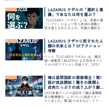
LAZARUS ラザロの「選択と葛
SFアニメ
藤」であなたは何を選ぶ？
『LAZARUS（ラザロ）』は、奇跡の薬
「ハプナ」によって死と救済の狭間に
突き落とされた人々が、究極の選択を
迫られる衝撃作です。本作は単なるSF
アクションではなく「蘇る＝新しく生
きること」に伴う痛みや葛藤が丁寧に
LAZARUS ラザロに託された人
SFアニメ
描かれています。この記事では...
類の未来とは？SFアクション
考察
アニメ『LAZARUS ラザロ』は、渡辺
信一郎監督とMAPPAによる完全オリジ
ナルのSFアクション作品です。2052
年、「ハプナ」という奇跡の薬が人類
を苦痛から解放したかに見えた——だが
その代償は、半世紀後の人類存続を左
俺は星間国家の悪徳領主！第1
SFアニメ
右する"罠"でもあり...
話が放送開始！驚きの展開と
皮肉たっぷりの成り上がり劇
に注目
2025年春アニメの注目作『俺は星間国
家の悪徳領主！』がついに放送スター
トしました。第1話では主人公・リアム
が「悪徳領主」として転生しながら
も、皮肉な展開で“善政の英雄”として祭