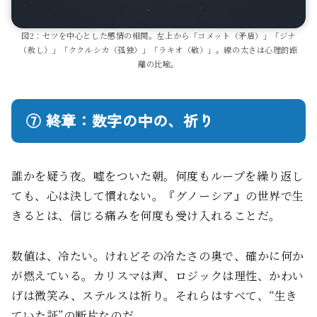
図2：セツを中心とした感情の相関。左上から「コメット（矛盾）」「ジナ
（赦し）」「ククルシカ（孤独）」「ラキオ（敬）」。線の太さは心理的距
離の比喩。
⑦ 終章：数字の中の、祈り
誰かを疑う夜。嘘をついた朝。何度もループを繰り返し
ても、心は決して慣れない。『グノーシア』の世界で生
きるとは、信じる痛みを何度も受け入れることだ。
数値は、冷たい。けれどその冷たさの奥で、確かに何か
が燃えている。カリスマは声、ロジックは理性、かわい
げは微笑み、ステルスは祈り。それらはすべて、“生き
ていた証”の断片なのだ。