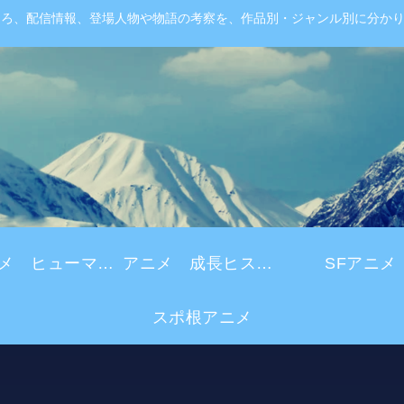
ころ、配信情報、登場人物や物語の考察を、作品別・ジャンル別に分か
アニメ ヒューマンドラマ
アニメ 成長ヒストリー
SFアニメ
スポ根アニメ