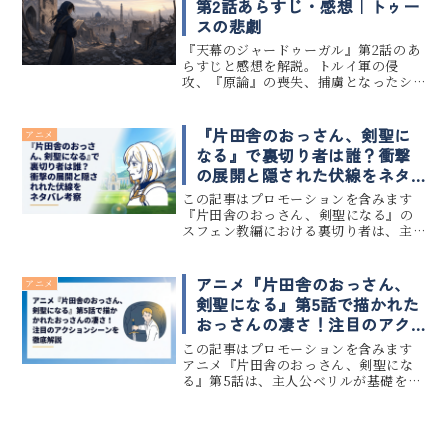
第2話あらすじ・感想｜トゥー
スの悲劇
『天幕のジャードゥーガル』第2話のあ
らすじと感想を解説。トルイ軍の侵
攻、『原論』の喪失、捕虜となったシ
タラとシラの出会いを考察します。
『片田舎のおっさん、剣聖に
アニメ
なる』で裏切り者は誰？衝撃
の展開と隠された伏線をネタ
バレ考察
この記事はプロモーションを含みます
『片田舎のおっさん、剣聖になる』の
スフェン教編における裏切り者は、主
人公ベリルの元弟子であるロゼ・マー
ブルハートです。彼女が裏切りに手を染
めた理由は、自身が支援する孤児院の
アニメ『片田舎のおっさん、
アニメ
子供たちの命を、スフェン教の教皇直...
剣聖になる』第5話で描かれた
おっさんの凄さ！注目のアク
ションシーンを徹底解説
この記事はプロモーションを含みます
アニメ『片田舎のおっさん、剣聖にな
る』第5話は、主人公ベリルが基礎を極
めた剣技で悪党を圧倒し、スリの少女
ミュイを救い出す爽快感と感動が詰ま
った神回です。日々の仕事や家事など、
慌ただしい毎日に追われていると、...