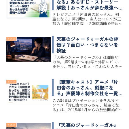
なる』あらすじ・ストーリー
解説！おっさんが歩む最強へ
の軌跡
テレビアニメ『片田舎のおっさん、剣
聖になる』第2期は、主人公ベリルが王
都の「魔術師学院」で臨時講師を務め
る新展開や、孤独な孤児ミュイとの共
同生活、そして彼女を狙う闇の組織と
の息詰まる死闘が最新ストーリーの核
天幕のジャードゥーガルの評
アニメ
心です。この記事でわかること『片田...
価は？面白い・つまらないを
検証
『天幕のジャードゥーガル』は面白い
のか。第5話までの内容と外部レビュー
を分け、向いている人・合わない人を検
証します。
【豪華キャスト】アニメ『片
アニメ
田舎のおっさん、剣聖にな
る』声優陣と制作会社を一覧
で紹介！
この記事はプロモーションを含みます
アニメ『片田舎のおっさん、剣聖にな
る』は、2025年4月からの放送開始が
決定し、多くのファンから歓喜の声が
上がっています！主人公ベリル役の平
田広明さんをはじめ、東山奈央さん、
『天幕のジャードゥーガル』
アニメ
上田瞳さんら超実力派声優陣が集結...