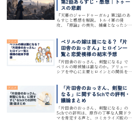
第2話あらすじ・感想｜トゥー
スの悲劇
『天幕のジャードゥーガル』第2話のあ
らすじと感想を解説。トルイ軍の侵
攻、『原論』の喪失、捕虜となったシ
タラとシラの出会いを考察します。
ベリルの嫁は誰になる？『片
アニメ
田舎のおっさん』ヒロイン一
覧と恋愛模様の結末予想
『片田舎のおっさん、剣聖になる』で
ベリルの嫁候補は誰なのか。アリュー
シアを中心に主要ヒロインとの関係を
整理し、結末を考察します。
「片田舎のおっさん、剣聖に
アニメ
なる」に関する5chでの評判・
議論まとめ
「片田舎のおっさん、剣聖になる」の
5chでの評判は、原作の丁寧な人間ドラ
マを肯定する声と、コミカライズ版の
派手なハッタリ演出を絶賛する声によ
る議論が中心となっている。2026年時
点でシリーズ累計発行部数は550万部を
突破し、テレビアニメ化も...