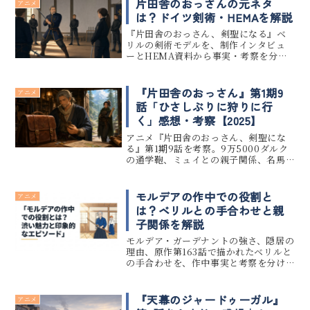
片田舎のおっさんの元ネタ
アニメ
は？ドイツ剣術・HEMAを解説
『片田舎のおっさん、剣聖になる』ベ
リルの剣術モデルを、制作インタビュ
ーとHEMA資料から事実・考察を分け
て解説します。
『片田舎のおっさん』第1期9
アニメ
話「ひさしぶりに狩りに行
く」感想・考察【2025】
アニメ『片田舎のおっさん、剣聖にな
る』第1期9話を考察。9万5000ダルク
の通学鞄、ミュイとの親子関係、名馬
の捕獲依頼を整理します。
モルデアの作中での役割と
アニメ
は？ベリルとの手合わせと親
子関係を解説
モルデア・ガーデナントの強さ、隠居の
理由、原作第163話で描かれたベリルと
の手合わせを、作中事実と考察を分け
て解説します。
『天幕のジャードゥーガル』
アニメ