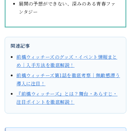
展開の予想ができない、深みのある青春ファ
ンタジー
関連記事
前橋ウィッチーズのグッズ・イベント情報まと
め｜入手方法を徹底解説！
前橋ウィッチーズ第1話を徹底考察｜無敵感漂う
導入に注目！
『前橋ウィッチーズ』とは？舞台・あらすじ・
注目ポイントを徹底解説！