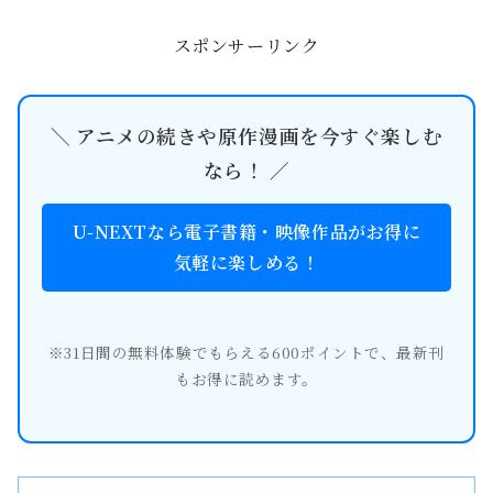
スポンサーリンク
＼ アニメの続きや原作漫画を今すぐ楽しむ
なら！ ／
U-NEXTなら電子書籍・映像作品がお得に
気軽に楽しめる！
※31日間の無料体験でもらえる600ポイントで、最新刊
もお得に読めます。