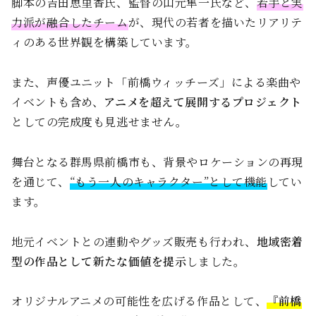
脚本の吉田恵里香氏、監督の山元隼一氏など、
若手と実
力派が融合したチーム
が、現代の若者を描いたリアリテ
ィのある世界観を構築しています。
また、声優ユニット「前橋ウィッチーズ」による楽曲や
イベントも含め、
アニメを超えて展開するプロジェクト
としての完成度も見逃せません。
舞台となる群馬県前橋市も、背景やロケーションの再現
を通じて、
“もう一人のキャラクター”として機能
してい
ます。
地元イベントとの連動やグッズ販売も行われ、
地域密着
型の作品として新たな価値を提示
しました。
オリジナルアニメの可能性を広げる作品として、
『前橋