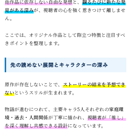
他作品に依存しない自由な発想
と、
観るたびに新たな発
見がある深み
が、視聴者の心を強く惹きつけて離しませ
ん。
ここでは、オリジナル作品として際立つ特徴と注目すべ
きポイントを整理します。
先の読めない展開とキャラクターの深み
原作が存在しないことで、
ストーリーの結末を予想でき
ない
というスリルが生まれます。
物語が進むにつれて、主要キャラ5人それぞれの
家庭環
境・過去・人間関係
が丁寧に描かれ、
視聴者が「推し」
を深く理解し共感できる設計
になっています。