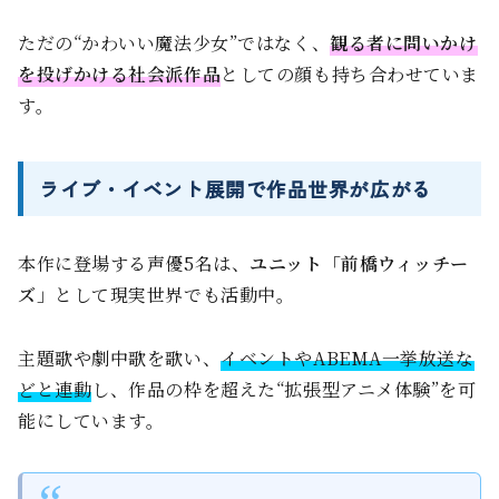
ただの“かわいい魔法少女”ではなく、
観る者に問いかけ
を投げかける社会派作品
としての顔も持ち合わせていま
す。
ライブ・イベント展開で作品世界が広がる
本作に登場する声優5名は、
ユニット「前橋ウィッチー
ズ」
として現実世界でも活動中。
主題歌や劇中歌を歌い、
イベントやABEMA一挙放送な
どと連動
し、作品の枠を超えた“拡張型アニメ体験”を可
能にしています。