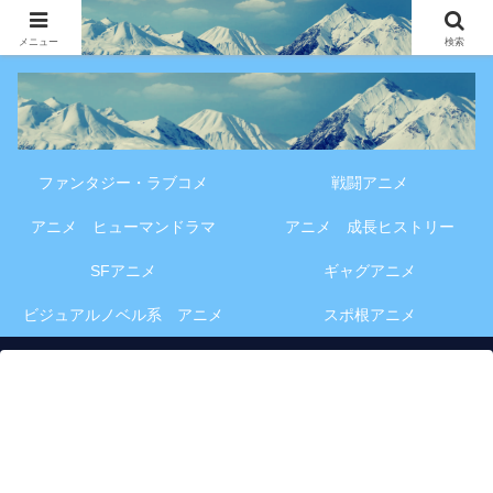
アニメ・漫画・VOD作品の見どころ、配信情報、登場人物や物語の考察を、作
品別・ジャンル別に分かりやすく紹介する専門ブログです。
メニュー
検索
ファンタジー・ラブコメ
戦闘アニメ
アニメ ヒューマンドラマ
アニメ 成長ヒストリー
SFアニメ
ギャグアニメ
ビジュアルノベル系 アニメ
スポ根アニメ