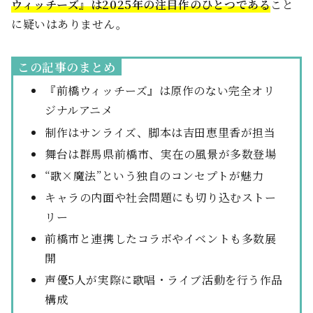
ウィッチーズ』は2025年の注目作のひとつである
こと
に疑いはありません。
この記事のまとめ
『前橋ウィッチーズ』は原作のない完全オリ
ジナルアニメ
制作はサンライズ、脚本は吉田恵里香が担当
舞台は群馬県前橋市、実在の風景が多数登場
“歌×魔法”という独自のコンセプトが魅力
キャラの内面や社会問題にも切り込むストー
リー
前橋市と連携したコラボやイベントも多数展
開
声優5人が実際に歌唱・ライブ活動を行う作品
構成