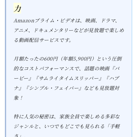
力
Amazonプライム・ビデオは、映画、ドラマ、
アニメ、ドキュメンタリーなどが見放題で楽しめ
る動画配信サービスです。
月額たったの600円（年額5,900円）という圧倒
的なコストパフォーマンスで、話題の映画『バ
ービー』『サムライタイムスリッパー』『ハプ
ナ』『シンプル・フェイバー』なども見放題対
象！
特に人気の秘密は、家族全員で楽しめる多彩な
ジャンルと、いつでもどこでも見られる「手軽
さ」。