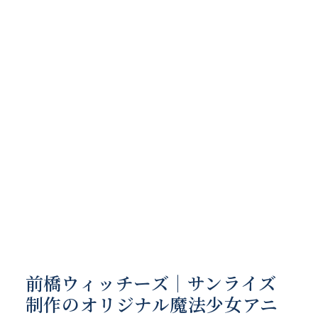
前橋ウィッチーズ｜サンライズ
制作のオリジナル魔法少女アニ