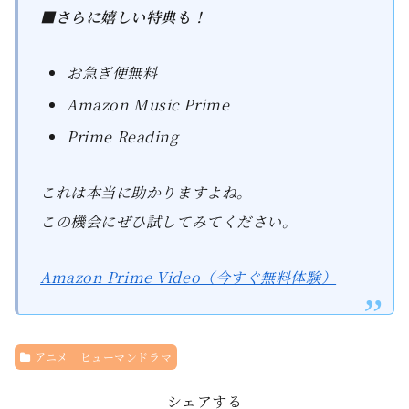
■さらに嬉しい特典も！
お急ぎ便無料
Amazon Music Prime
Prime Reading
これは本当に助かりますよね。
この機会にぜひ試してみてください。
Amazon Prime Video（今すぐ無料体験）
アニメ ヒューマンドラマ
シェアする