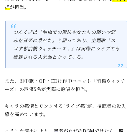
♂
が担当。
つんく♂は「前橋市の魔法少女たちの願いや悩
みを音楽に乗せた」と語っており、主題歌『ス
ゴすぎ前橋ウィッチーズ！』は実際にライブでも
披露される人気曲となっている。
また、劇中歌・OP・EDは作中ユニット「前橋ウィッチ
ーズ」の声優5名が実際に歌唱を担当。
キャラの感情とリンクする“ライブ感”が、視聴者の没入
感を高めています。
こうした演出により、
音楽がただのBGMではなく「魔