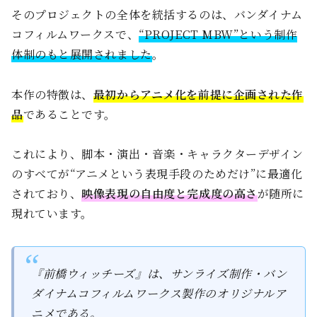
そのプロジェクトの全体を統括するのは、バンダイナム
コフィルムワークスで、
“PROJECT MBW”という制作
体制のもと展開されました
。
本作の特徴は、
最初からアニメ化を前提に企画された作
品
であることです。
これにより、脚本・演出・音楽・キャラクターデザイン
のすべてが“アニメという表現手段のためだけ”に最適化
されており、
映像表現の自由度と完成度の高さ
が随所に
現れています。
『前橋ウィッチーズ』は、サンライズ制作・バン
ダイナムコフィルムワークス製作のオリジナルア
ニメである。