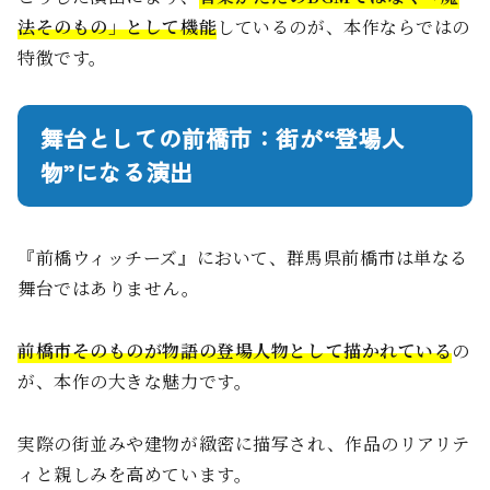
法そのもの」として機能
しているのが、本作ならではの
特徴です。
舞台としての前橋市：街が“登場人
物”になる演出
『前橋ウィッチーズ』において、群馬県前橋市は単なる
舞台ではありません。
前橋市そのものが物語の登場人物として描かれている
の
が、本作の大きな魅力です。
実際の街並みや建物が緻密に描写され、作品のリアリテ
ィと親しみを高めています。